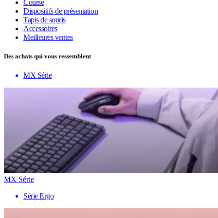
Course
Dispositifs de présentation
Tapis de souris
Accessoires
Meilleures ventes
Des achats qui vous ressemblent
MX Série
MX Série
Série Ergo