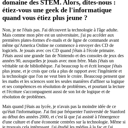
domaine des STEM. Alors, dites-nous :
étiez-vous une geek de l'informatique
quand vous étiez plus jeune ?
Non, je ne l'étais pas. J'ai découvert la technologie à l'âge adulte.
Mais comme mon père est un universitaire, j'ai pu accéder aux
premières plates-formes d'e-mails et de ligne de commande avant
même qu'America Online ne commence à envoyer des CD de
logiciels. Je jouais avec ces CD quand j'étais à l'école primaire.
J'étais aussi une grande fan de Nintendo et des consoles de jeux des
années 90, auxquelles je jouais avec mon frère. Mais j'étais un
véritable rat de bibliothèque. J'ai beaucoup lu et écrit lorsque j'étais
plus jeune, et je crois que cela a plus de rapport avec l'ingénierie et
la technologie que l'on ne veut bien le croire. Beaucoup pensent que
les maths et les sciences sont les seules manières d'affiner sa logique
et ses compétences en résolution de problèmes, et pourtant la lecture
et l'écriture s'accompagnent aussi de son lot de logique et de
résolution de problèmes.
Mais quand j'étais au lycée, je n'avais pas la moindre idée de ce
qu'était l'informatique. J'ai fini par fréquenter l'université de Stanford
au début des années 2000, et c'est là que j'ai assisté à l'émergence
d'une culture et d'une économie centrées sur la technologie. Même si
je trouvais cela intéressant, j'ai étudié les médias à la fac et j'ai