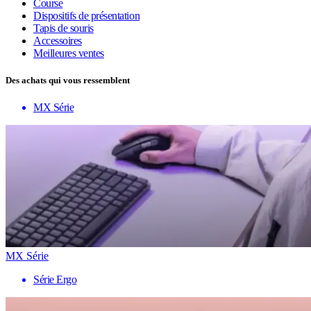
Course
Dispositifs de présentation
Tapis de souris
Accessoires
Meilleures ventes
Des achats qui vous ressemblent
MX Série
MX Série
Série Ergo