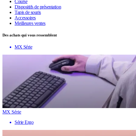
Course
Dispositifs de présentation
Tapis de souris
Accessoires
Meilleures ventes
Des achats qui vous ressemblent
MX Série
MX Série
Série Ergo