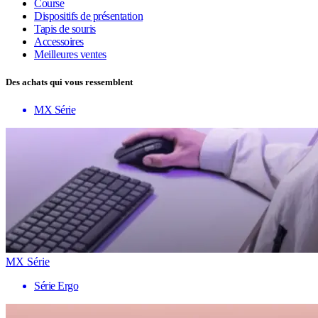
Course
Dispositifs de présentation
Tapis de souris
Accessoires
Meilleures ventes
Des achats qui vous ressemblent
MX Série
MX Série
Série Ergo