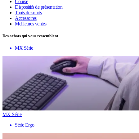
Course
Dispositifs de présentation
Tapis de souris
Accessoires
Meilleures ventes
Des achats qui vous ressemblent
MX Série
MX Série
Série Ergo