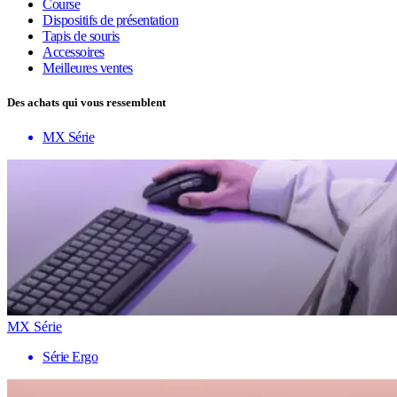
Course
Dispositifs de présentation
Tapis de souris
Accessoires
Meilleures ventes
Des achats qui vous ressemblent
MX Série
MX Série
Série Ergo