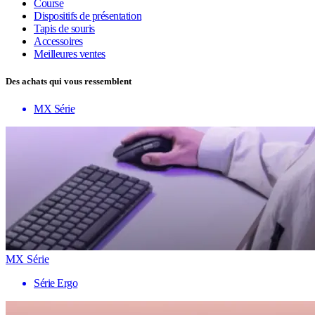
Course
Dispositifs de présentation
Tapis de souris
Accessoires
Meilleures ventes
Des achats qui vous ressemblent
MX Série
MX Série
Série Ergo