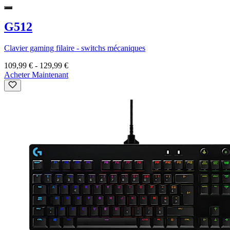
G512
Clavier gaming filaire - switchs mécaniques
109,99 €
-
129,99 €
Acheter Maintenant