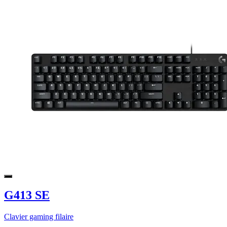
G413 SE
Clavier gaming filaire