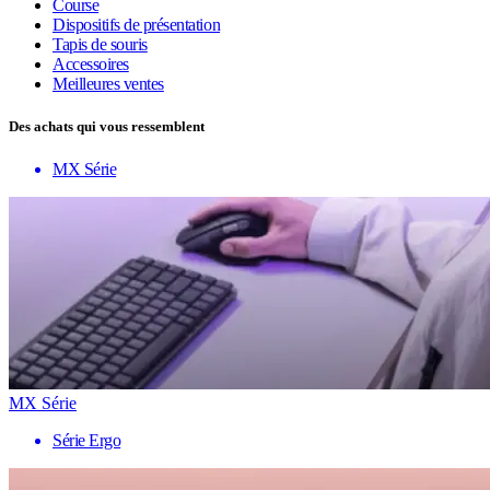
Course
Dispositifs de présentation
Tapis de souris
Accessoires
Meilleures ventes
Des achats qui vous ressemblent
MX Série
MX Série
Série Ergo