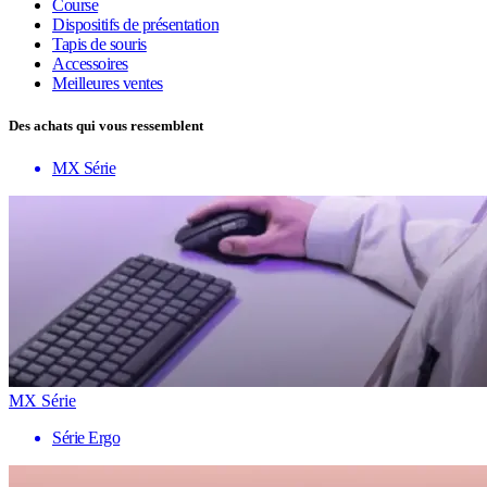
Course
Dispositifs de présentation
Tapis de souris
Accessoires
Meilleures ventes
Des achats qui vous ressemblent
MX Série
MX Série
Série Ergo