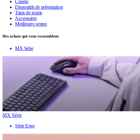
Course
Dispositifs de présentation
Tapis de souris
Accessoires
Meilleures ventes
Des achats qui vous ressemblent
MX Série
MX Série
Série Ergo