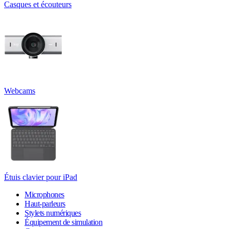
Casques et écouteurs
Webcams
Étuis clavier pour iPad
Microphones
Haut-parleurs
Stylets numériques
Équipement de simulation