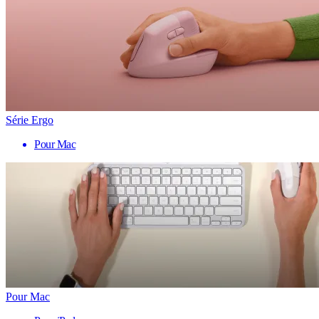
Série Ergo
Pour Mac
Pour Mac