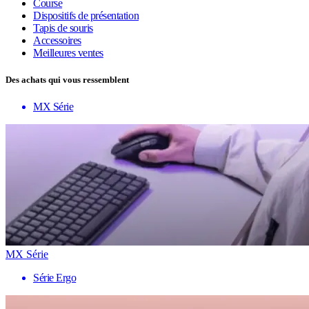
Course
Dispositifs de présentation
Tapis de souris
Accessoires
Meilleures ventes
Des achats qui vous ressemblent
MX Série
MX Série
Série Ergo