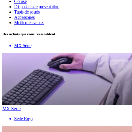
Course
Dispositifs de présentation
Tapis de souris
Accessoires
Meilleures ventes
Des achats qui vous ressemblent
MX Série
MX Série
Série Ergo