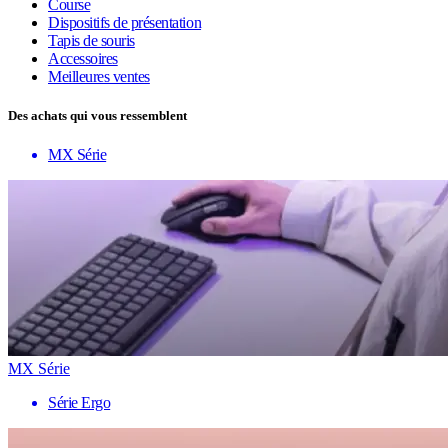
Course
Dispositifs de présentation
Tapis de souris
Accessoires
Meilleures ventes
Des achats qui vous ressemblent
MX Série
MX Série
Série Ergo