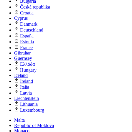
Bulgaria
Česká republika
Croatia
Cyprus
Danmark
Deutschland
España
Estonia
France
Gibraltar
Guernsey
Ελλάδα
Hungary
Iceland
Ireland
Italia
Latvia
Liechtenstein
Lithuania
Luxembourg
Malta
Republic of Moldova
Monaco