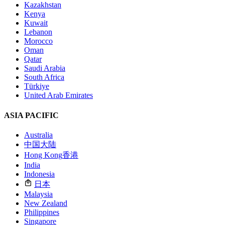
Kazakhstan
Kenya
Kuwait
Lebanon
Morocco
Oman
Qatar
Saudi Arabia
South Africa
Türkiye
United Arab Emirates
ASIA PACIFIC
Australia
中国大陆
Hong Kong
香港
India
Indonesia
日本
Malaysia
New Zealand
Philippines
Singapore