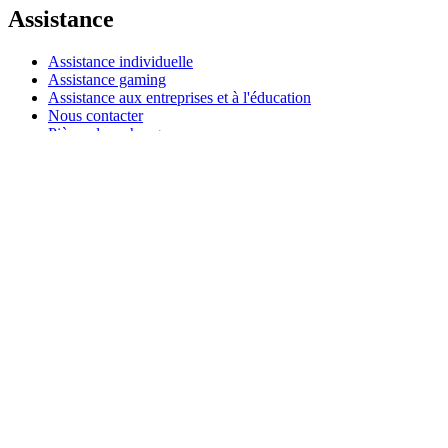
Assistance
Assistance individuelle
Assistance gaming
Assistance aux entreprises et à l'éducation
Nous contacter
Pièces de rechange
Suivre votre commande
Retours et annulations
Logiciels
G HUB pour le gaming et le streaming
Options+ pour les performances
Logitech
Acheter des produits
Pour la productivité
Pour le gaming et le streaming