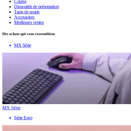
Course
Dispositifs de présentation
Tapis de souris
Accessoires
Meilleures ventes
Des achats qui vous ressemblent
MX Série
MX Série
Série Ergo