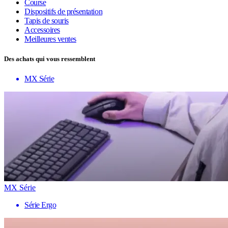
Course
Dispositifs de présentation
Tapis de souris
Accessoires
Meilleures ventes
Des achats qui vous ressemblent
MX Série
MX Série
Série Ergo