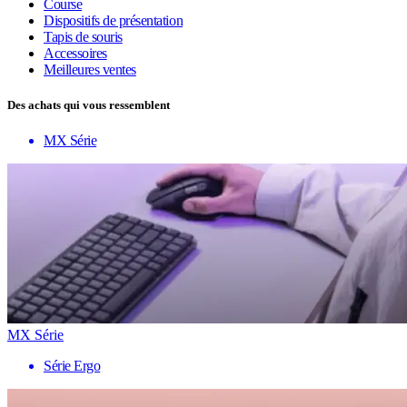
Course
Dispositifs de présentation
Tapis de souris
Accessoires
Meilleures ventes
Des achats qui vous ressemblent
MX Série
MX Série
Série Ergo