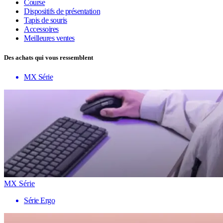
Course
Dispositifs de présentation
Tapis de souris
Accessoires
Meilleures ventes
Des achats qui vous ressemblent
MX Série
MX Série
Série Ergo