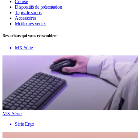
Course
Dispositifs de présentation
Tapis de souris
Accessoires
Meilleures ventes
Des achats qui vous ressemblent
MX Série
MX Série
Série Ergo