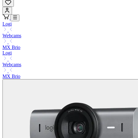
Logi
Webcams
MX Brio
Logi
Webcams
MX Brio