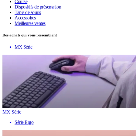
Course
Dispositifs de présentation
Tapis de souris
Accessoires
Meilleures ventes
Des achats qui vous ressemblent
MX Série
MX Série
Série Ergo