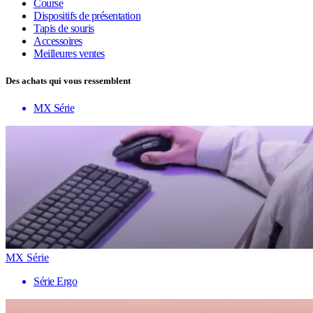
Course
Dispositifs de présentation
Tapis de souris
Accessoires
Meilleures ventes
Des achats qui vous ressemblent
MX Série
MX Série
Série Ergo