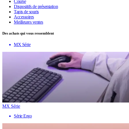
Course
Dispositifs de présentation
Tapis de souris
Accessoires
Meilleures ventes
Des achats qui vous ressemblent
MX Série
MX Série
Série Ergo