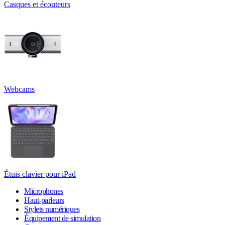
Casques et écouteurs
Webcams
Étuis clavier pour iPad
Microphones
Haut-parleurs
Stylets numériques
Équipement de simulation