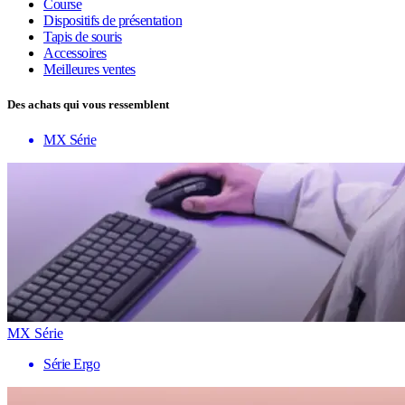
Course
Dispositifs de présentation
Tapis de souris
Accessoires
Meilleures ventes
Des achats qui vous ressemblent
MX Série
MX Série
Série Ergo