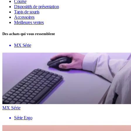
Course
Dispositifs de présentation
Tapis de souris
Accessoires
Meilleures ventes
Des achats qui vous ressemblent
MX Série
MX Série
Série Ergo