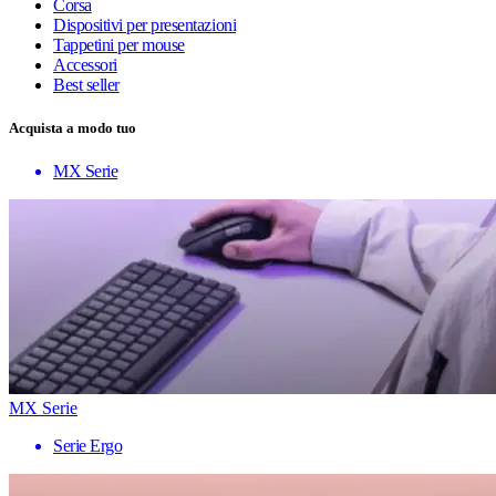
Corsa
Dispositivi per presentazioni
Tappetini per mouse
Accessori
Best seller
Acquista a modo tuo
MX Serie
MX Serie
Serie Ergo