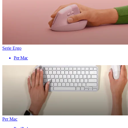
Serie Ergo
Per Mac
Per Mac