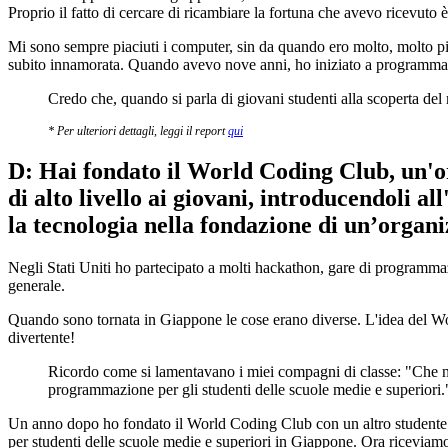
Proprio il fatto di cercare di ricambiare la fortuna che avevo ricevuto 
Mi sono sempre piaciuti i computer, sin da quando ero molto, molto 
subito innamorata. Quando avevo nove anni, ho iniziato a programmar
Credo che, quando si parla di giovani studenti alla scoperta del m
* Per ulteriori dettagli, leggi il report
qui
D: Hai fondato il World Coding Club, un'or
di alto livello ai giovani, introducendoli a
la tecnologia nella fondazione di un’organ
Negli Stati Uniti ho partecipato a molti hackathon, gare di program
generale.
Quando sono tornata in Giappone le cose erano diverse. L'idea del W
divertente!
Ricordo come si lamentavano i miei compagni di classe: "Che no
programmazione per gli studenti delle scuole medie e superiori.
Un anno dopo ho fondato il World Coding Club con un altro studente de
per studenti delle scuole medie e superiori in Giappone. Ora riceviamo