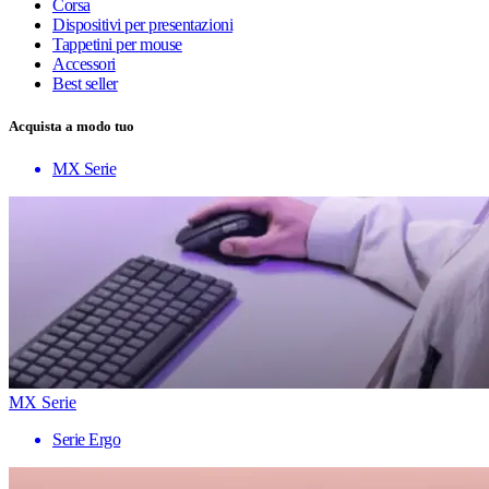
Corsa
Dispositivi per presentazioni
Tappetini per mouse
Accessori
Best seller
Acquista a modo tuo
MX Serie
MX Serie
Serie Ergo