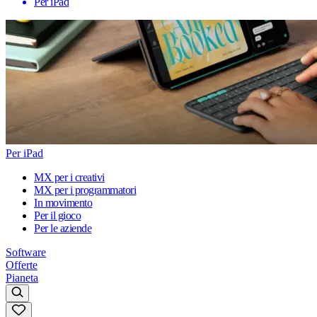
Per iPad
Per iPad
MX per i creativi
MX per i programmatori
In movimento
Per il gioco
Per le aziende
Software
Offerte
Pianeta