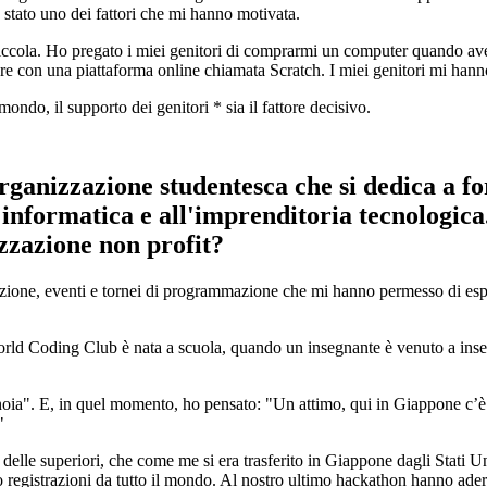
è stato uno dei fattori che mi hanno motivata.
piccola. Ho pregato i miei genitori di comprarmi un computer quando av
e con una piattaforma online chiamata Scratch. I miei genitori mi hann
ondo, il supporto dei genitori * sia il fattore decisivo.
ganizzazione studentesca che si dedica a f
ll'informatica e all'imprenditoria tecnologica
izzazione non profit?
mazione, eventi e tornei di programmazione che mi hanno permesso di es
orld Coding Club è nata a scuola, quando un insegnante è venuto a ins
ia". E, in quel momento, ho pensato: "Un attimo, qui in Giappone c’è m
"
lle superiori, che come me si era trasferito in Giappone dagli Stati U
 registrazioni da tutto il mondo. Al nostro ultimo hackathon hanno aderi