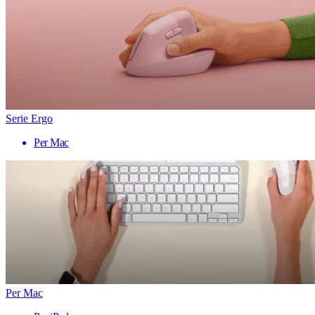
Serie Ergo
Per Mac
Per Mac