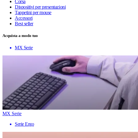
Corsa
Dispositivi per presentazioni
Tappetini per mouse
Accessori
Best seller
Acquista a modo tuo
MX Serie
MX Serie
Serie Ergo