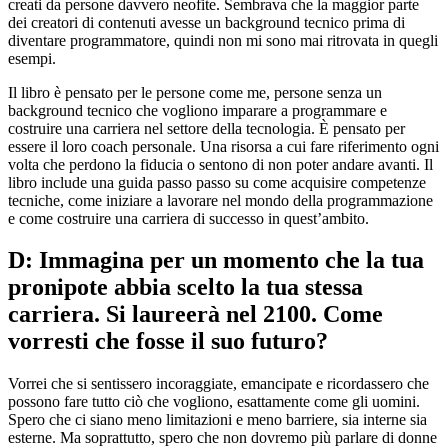
creati da persone davvero neofite. Sembrava che la maggior parte
dei creatori di contenuti avesse un background tecnico prima di
diventare programmatore, quindi non mi sono mai ritrovata in quegli
esempi.
Il libro è pensato per le persone come me, persone senza un
background tecnico che vogliono imparare a programmare e
costruire una carriera nel settore della tecnologia. È pensato per
essere il loro coach personale. Una risorsa a cui fare riferimento ogni
volta che perdono la fiducia o sentono di non poter andare avanti. Il
libro include una guida passo passo su come acquisire competenze
tecniche, come iniziare a lavorare nel mondo della programmazione
e come costruire una carriera di successo in quest’ambito.
D: Immagina per un momento che la tua
pronipote abbia scelto la tua stessa
carriera. Si laureerà nel 2100. Come
vorresti che fosse il suo futuro?
Vorrei che si sentissero incoraggiate, emancipate e ricordassero che
possono fare tutto ciò che vogliono, esattamente come gli uomini.
Spero che ci siano meno limitazioni e meno barriere, sia interne sia
esterne. Ma soprattutto, spero che non dovremo più parlare di donne