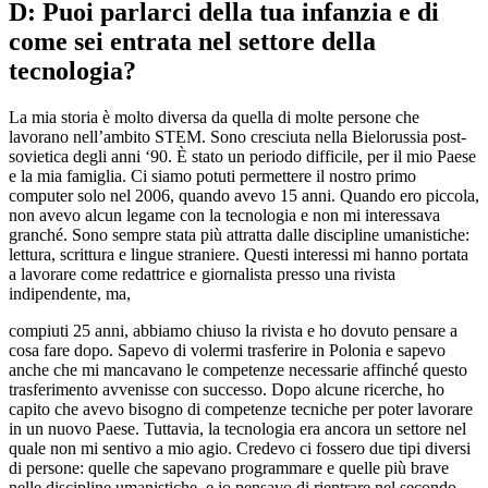
D: Puoi parlarci della tua infanzia e di
come sei entrata nel settore della
tecnologia?
La mia storia è molto diversa da quella di molte persone che
lavorano nell’ambito STEM. Sono cresciuta nella Bielorussia post-
sovietica degli anni ‘90. È stato un periodo difficile, per il mio Paese
e la mia famiglia. Ci siamo potuti permettere il nostro primo
computer solo nel 2006, quando avevo 15 anni. Quando ero piccola,
non avevo alcun legame con la tecnologia e non mi interessava
granché. Sono sempre stata più attratta dalle discipline umanistiche:
lettura, scrittura e lingue straniere. Questi interessi mi hanno portata
a lavorare come redattrice e giornalista presso una rivista
indipendente, ma,
compiuti 25 anni, abbiamo chiuso la rivista e ho dovuto pensare a
cosa fare dopo. Sapevo di volermi trasferire in Polonia e sapevo
anche che mi mancavano le competenze necessarie affinché questo
trasferimento avvenisse con successo. Dopo alcune ricerche, ho
capito che avevo bisogno di competenze tecniche per poter lavorare
in un nuovo Paese. Tuttavia, la tecnologia era ancora un settore nel
quale non mi sentivo a mio agio. Credevo ci fossero due tipi diversi
di persone: quelle che sapevano programmare e quelle più brave
nelle discipline umanistiche, e io pensavo di rientrare nel secondo