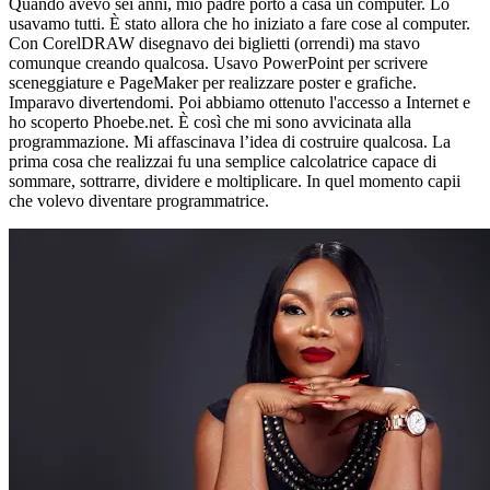
Quando avevo sei anni, mio padre portò a casa un computer. Lo
usavamo tutti. È stato allora che ho iniziato a fare cose al computer.
Con CorelDRAW disegnavo dei biglietti (orrendi) ma stavo
comunque creando qualcosa. Usavo PowerPoint per scrivere
sceneggiature e PageMaker per realizzare poster e grafiche.
Imparavo divertendomi. Poi abbiamo ottenuto l'accesso a Internet e
ho scoperto Phoebe.net. È così che mi sono avvicinata alla
programmazione. Mi affascinava l’idea di costruire qualcosa. La
prima cosa che realizzai fu una semplice calcolatrice capace di
sommare, sottrarre, dividere e moltiplicare. In quel momento capii
che volevo diventare programmatrice.