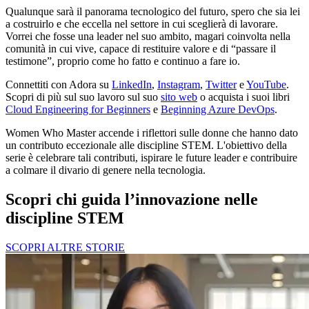
Qualunque sarà il panorama tecnologico del futuro, spero che sia lei
a costruirlo e che eccella nel settore in cui sceglierà di lavorare.
Vorrei che fosse una leader nel suo ambito, magari coinvolta nella
comunità in cui vive, capace di restituire valore e di “passare il
testimone”, proprio come ho fatto e continuo a fare io.
Connettiti con Adora su
LinkedIn
,
Instagram
,
Twitter
e
YouTube
.
Scopri di più sul suo lavoro sul suo
sito web
o acquista i suoi libri
Cloud Engineering for Beginners
e
Beginning Azure DevOps
.
Women Who Master accende i riflettori sulle donne che hanno dato
un contributo eccezionale alle discipline STEM. L'obiettivo della
serie è celebrare tali contributi, ispirare le future leader e contribuire
a colmare il divario di genere nella tecnologia.
Scopri chi guida l’innovazione nelle
discipline STEM
SCOPRI ALTRE STORIE