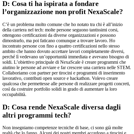
D: Cosa ti ha ispirata a fondare
l’organizzazione non profit NexaScale?
C’è un problema molto comune che ho notato tra chi è all’inizio
della carriera nel tech: molte persone seguono tantissimi corsi,
ottengono certificazioni da diverse organizzazioni e possono
dimostrarlo, ma poi faticano comunque a trovare lavoro. Ho
incontrato persone con fino a quattro certificazioni nello stesso
ambito che hanno dovuto accettare lavori completamente diversi,
perché lì vedevano un’opportunità immediata e avevano bisogno di
soldi. L’obiettivo principale di NexaScale è creare programmi che
aiutino le persone ad avviare e far crescere una carriera nelle STEM.
Collaboriamo con partner per tirocini e programmi di inserimento
lavorativo, contributi open source e hackathon. Volevo creare
qualcosa che permettesse alle persone di realizzare progetti concreti,
così da costruire portfolio solidi in grado di aumentare la loro
occupabilità.
D: Cosa rende NexaScale diversa dagli
altri programmi tech?
Non insegniamo competenze tecniche di base, ci sono già molte
realtà che lo fanno. Alcuni dei nostri membri accedono a tirocini e