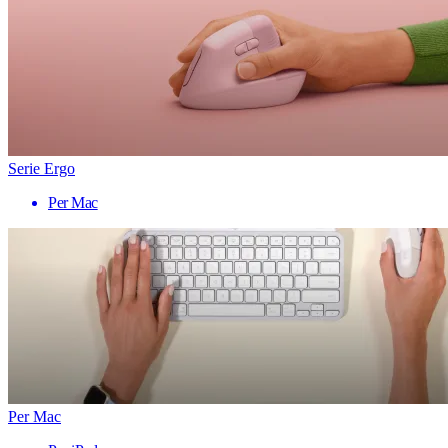
Serie Ergo
Per Mac
Per Mac