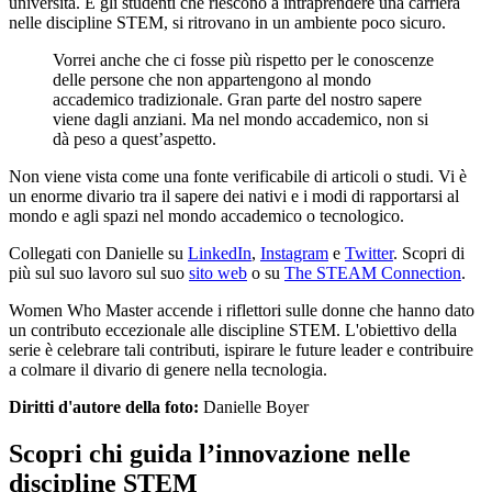
università. E gli studenti che riescono a intraprendere una carriera
nelle discipline STEM, si ritrovano in un ambiente poco sicuro.
Vorrei anche che ci fosse più rispetto per le conoscenze
delle persone che non appartengono al mondo
accademico tradizionale. Gran parte del nostro sapere
viene dagli anziani. Ma nel mondo accademico, non si
dà peso a quest’aspetto.
Non viene vista come una fonte verificabile di articoli o studi. Vi è
un enorme divario tra il sapere dei nativi e i modi di rapportarsi al
mondo e agli spazi nel mondo accademico o tecnologico.
Collegati con Danielle su
LinkedIn
,
Instagram
e
Twitter
. Scopri di
più sul suo lavoro sul suo
sito web
o su
The STEAM Connection
.
Women Who Master accende i riflettori sulle donne che hanno dato
un contributo eccezionale alle discipline STEM. L'obiettivo della
serie è celebrare tali contributi, ispirare le future leader e contribuire
a colmare il divario di genere nella tecnologia.
Diritti d'autore della foto:
Danielle Boyer
Scopri chi guida l’innovazione nelle
discipline STEM