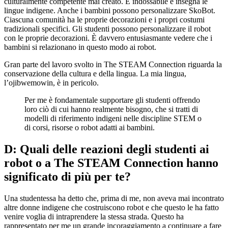
culturalmente competente mai creato. È indossabile e insegna le
lingue indigene. Anche i bambini possono personalizzare SkoBot.
Ciascuna comunità ha le proprie decorazioni e i propri costumi
tradizionali specifici. Gli studenti possono personalizzare il robot
con le proprie decorazioni. È davvero entusiasmante vedere che i
bambini si relazionano in questo modo ai robot.
Gran parte del lavoro svolto in The STEAM Connection riguarda la
conservazione della cultura e della lingua. La mia lingua,
l’ojibwemowin, è in pericolo.
Per me è fondamentale supportare gli studenti offrendo
loro ciò di cui hanno realmente bisogno, che si tratti di
modelli di riferimento indigeni nelle discipline STEM o
di corsi, risorse o robot adatti ai bambini.
D: Quali delle reazioni degli studenti ai
robot o a The STEAM Connection hanno
significato di più per te?
Una studentessa ha detto che, prima di me, non aveva mai incontrato
altre donne indigene che costruiscono robot e che questo le ha fatto
venire voglia di intraprendere la stessa strada. Questo ha
rappresentato per me un grande incoraggiamento a continuare a fare