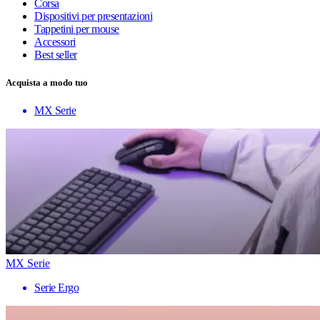
Corsa
Dispositivi per presentazioni
Tappetini per mouse
Accessori
Best seller
Acquista a modo tuo
MX Serie
MX Serie
Serie Ergo