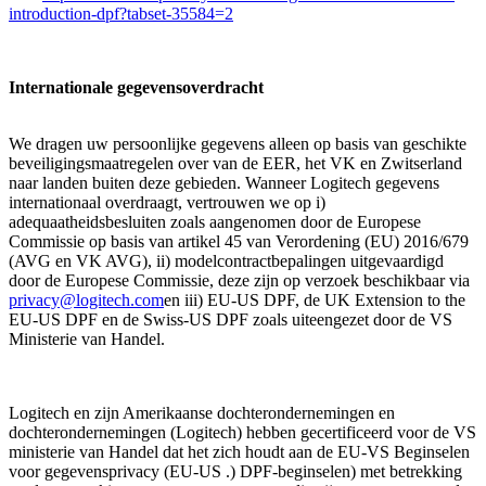
introduction-dpf?tabset-35584=2
Internationale gegevensoverdracht
We dragen uw persoonlijke gegevens alleen op basis van geschikte
beveiligingsmaatregelen over van de EER, het VK en Zwitserland
naar landen buiten deze gebieden. Wanneer Logitech gegevens
internationaal overdraagt, vertrouwen we op i)
adequaatheidsbesluiten zoals aangenomen door de Europese
Commissie op basis van artikel 45 van Verordening (EU) 2016/679
(AVG en VK AVG), ii) modelcontractbepalingen uitgevaardigd
door de Europese Commissie, deze zijn op verzoek beschikbaar via
privacy@logitech.com
en iii) EU-US DPF, de UK Extension to the
EU-US DPF en de Swiss-US DPF zoals uiteengezet door de VS
Ministerie van Handel.
Logitech en zijn Amerikaanse dochterondernemingen en
dochterondernemingen (Logitech) hebben gecertificeerd voor de VS
ministerie van Handel dat het zich houdt aan de EU-VS Beginselen
voor gegevensprivacy (EU-US .) DPF-beginselen) met betrekking