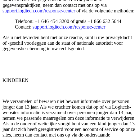
gegevenspraktijken, neem dan contact met ons op via
support.logitech.com/response-center
of via de volgende methoden:
Telefoon: +1 646-454-3200 of gratis +1 866 632 5644
Contact:
support.logitech.com/response-center
Als u niet tevreden bent met onze reactie, kunt u uw privacyklacht
of -geschil voorleggen aan de staat of nationale autoriteit voor
gegevensbescherming in uw rechtsgebied.
KINDEREN
We verzamelen of bewaren niet bewust informatie over personen
jonger dan 13 jaar. Als we erachter komen dat op of via Logitech-
websites informatie is verzameld over personen jonger dan 13 jaar,
nemen we passende maatregelen om deze informatie te verwijderen.
Als u de ouder of wettelijke voogd bent van een kind jonger dan 13
jaar dat zich heeft geregistreerd voor een account of service op onze
sites, neem dan contact met ons op via de onderstaande