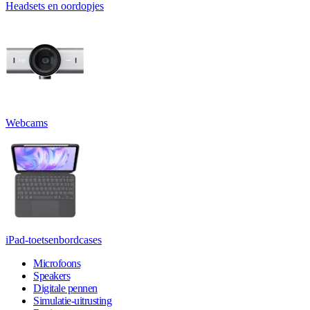
Headsets en oordopjes
Webcams
iPad-toetsenbordcases
Microfoons
Speakers
Digitale pennen
Simulatie-uitrusting