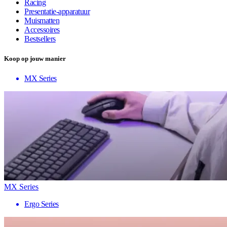
Racing
Presentatie-apparatuur
Muismatten
Accessoires
Bestsellers
Koop op jouw manier
MX Series
MX Series
Ergo Series