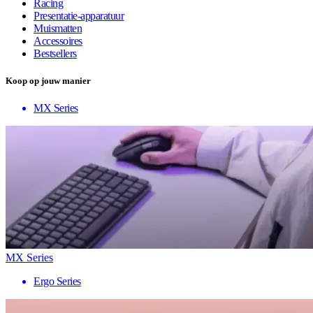
Racing
Presentatie-apparatuur
Muismatten
Accessoires
Bestsellers
Koop op jouw manier
MX Series
MX Series
Ergo Series