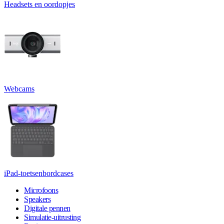
Headsets en oordopjes
Webcams
iPad-toetsenbordcases
Microfoons
Speakers
Digitale pennen
Simulatie-uitrusting