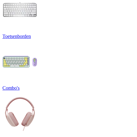
Toetsenborden
Combo's