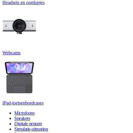
Headsets en oordopjes
Webcams
iPad-toetsenbordcases
Microfoons
Speakers
Digitale pennen
Simulatie-uitrusting