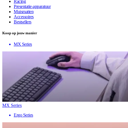
Racing
Presentatie-apparatuur
Muismatten
Accessoires
Bestsellers
Koop op jouw manier
MX Series
MX Series
Ergo Series