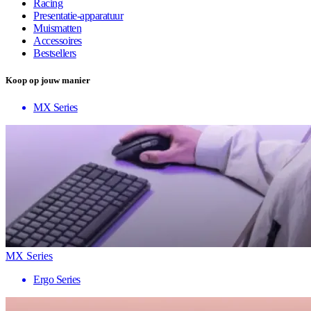
Racing
Presentatie-apparatuur
Muismatten
Accessoires
Bestsellers
Koop op jouw manier
MX Series
MX Series
Ergo Series