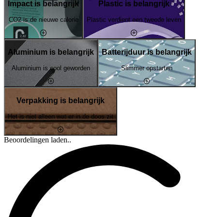
Impact is belangrijk
Plastic is belangrijk
CO2 is de nieuwe calorie
Plastic verdient een tweede leven
Aluminium is belangrijk
Batterijduur is belangrijk
Aluminium is cool geworden
Slimmer opstarten
Verpakking is belangrijk
Het is niet alleen wat er in de doos zit
Beoordelingen laden..