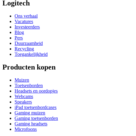
Logitech
Ons verhaal
Vacatures
Investeerders
Blog
Pers
Duurzaamheid
Recycling
Toegankelijkheid
Producten kopen
Muizen
Toetsenborden
Headsets en oordopjes
Webcams
Speakers
iPad toetsenbordcases
Gaming muizen
Gaming toetsenborden
Gaming headsets
Microfoons