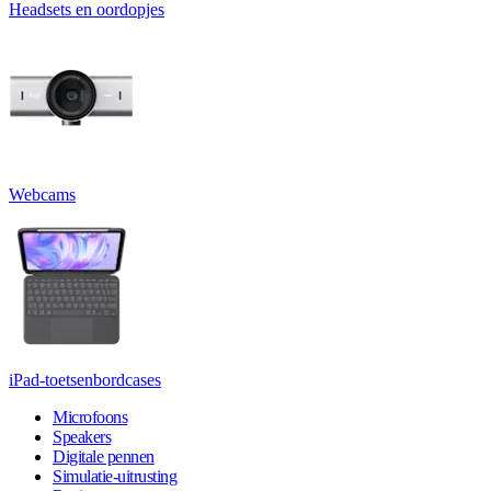
Headsets en oordopjes
Webcams
iPad-toetsenbordcases
Microfoons
Speakers
Digitale pennen
Simulatie-uitrusting