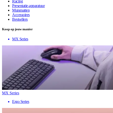
Racing
Presentatie-apparatuur
Muismatten
Accessoires
Bestsellers
Koop op jouw manier
MX Series
MX Series
Ergo Series