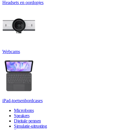
Headsets en oordopjes
Webcams
iPad-toetsenbordcases
Microfoons
Speakers
Digitale pennen
Simulatie-uitrusting