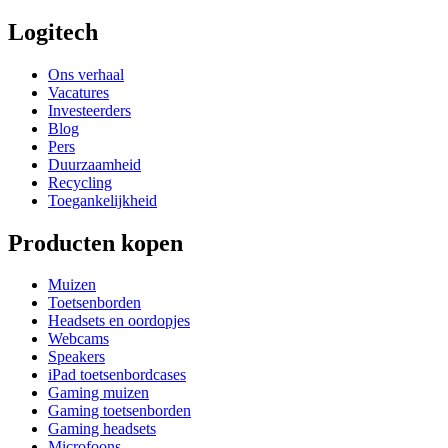
Logitech
Ons verhaal
Vacatures
Investeerders
Blog
Pers
Duurzaamheid
Recycling
Toegankelijkheid
Producten kopen
Muizen
Toetsenborden
Headsets en oordopjes
Webcams
Speakers
iPad toetsenbordcases
Gaming muizen
Gaming toetsenborden
Gaming headsets
Microfoons