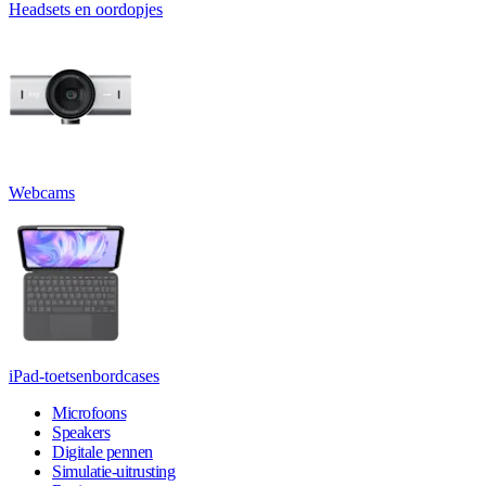
Headsets en oordopjes
Webcams
iPad-toetsenbordcases
Microfoons
Speakers
Digitale pennen
Simulatie-uitrusting