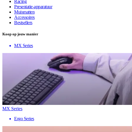
Racing
Presentatie-apparatuur
Muismatten
Accessoires
Bestsellers
Koop op jouw manier
MX Series
MX Series
Ergo Series