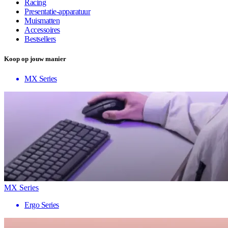
Racing
Presentatie-apparatuur
Muismatten
Accessoires
Bestsellers
Koop op jouw manier
MX Series
MX Series
Ergo Series