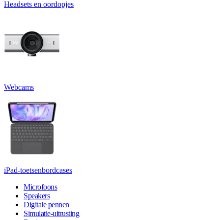
Headsets en oordopjes
Webcams
iPad-toetsenbordcases
Microfoons
Speakers
Digitale pennen
Simulatie-uitrusting