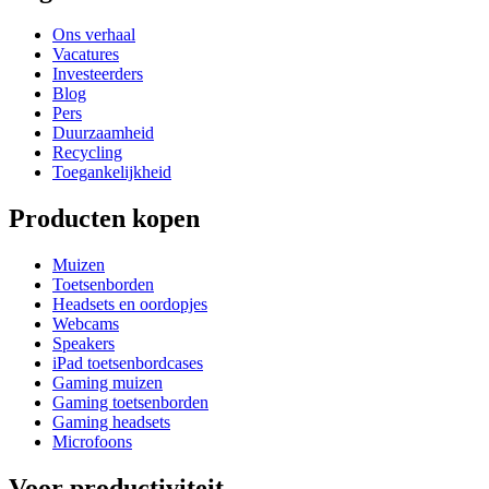
Ons verhaal
Vacatures
Investeerders
Blog
Pers
Duurzaamheid
Recycling
Toegankelijkheid
Producten kopen
Muizen
Toetsenborden
Headsets en oordopjes
Webcams
Speakers
iPad toetsenbordcases
Gaming muizen
Gaming toetsenborden
Gaming headsets
Microfoons
Voor productiviteit