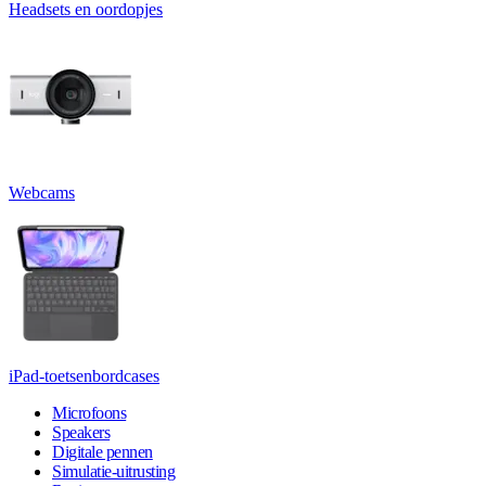
Headsets en oordopjes
Webcams
iPad-toetsenbordcases
Microfoons
Speakers
Digitale pennen
Simulatie-uitrusting