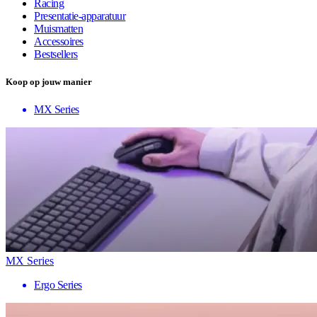
Racing
Presentatie-apparatuur
Muismatten
Accessoires
Bestsellers
Koop op jouw manier
MX Series
MX Series
Ergo Series