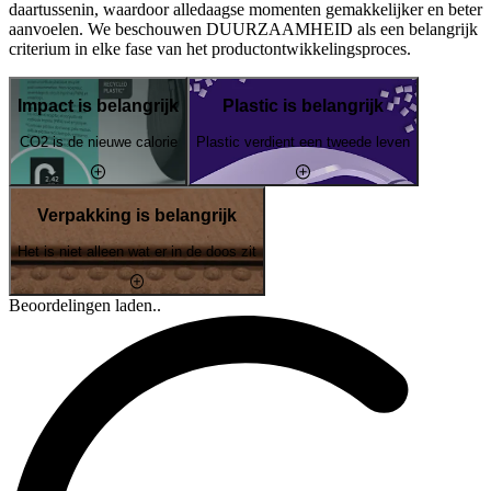
daartussenin, waardoor alledaagse momenten gemakkelijker en beter
aanvoelen. We beschouwen DUURZAAMHEID als een belangrijk
criterium in elke fase van het productontwikkelingsproces.
Impact is belangrijk
Plastic is belangrijk
CO2 is de nieuwe calorie
Plastic verdient een tweede leven
Verpakking is belangrijk
Het is niet alleen wat er in de doos zit
Beoordelingen laden..