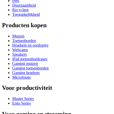
Pers
Duurzaamheid
Recycling
Toegankelijkheid
Producten kopen
Muizen
Toetsenborden
Headsets en oordopjes
Webcams
Speakers
iPad toetsenbordcases
Gaming muizen
Gaming toetsenborden
Gaming headsets
Microfoons
Voor productiviteit
Master Series
Ergo Series