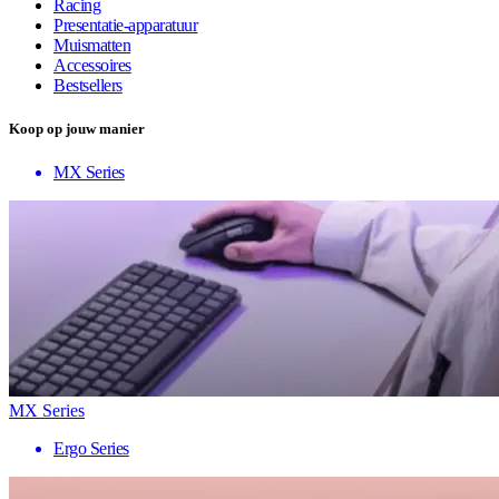
Racing
Presentatie-apparatuur
Muismatten
Accessoires
Bestsellers
Koop op jouw manier
MX Series
MX Series
Ergo Series