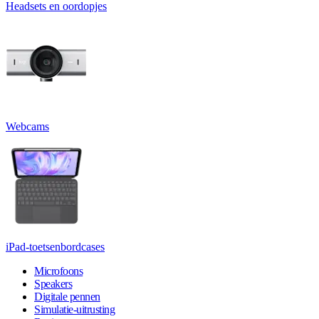
Headsets en oordopjes
Webcams
iPad-toetsenbordcases
Microfoons
Speakers
Digitale pennen
Simulatie-uitrusting