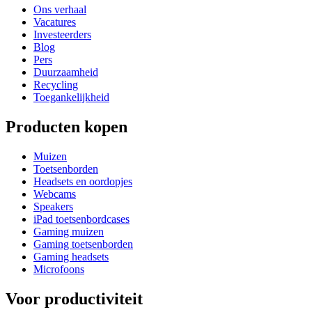
Ons verhaal
Vacatures
Investeerders
Blog
Pers
Duurzaamheid
Recycling
Toegankelijkheid
Producten kopen
Muizen
Toetsenborden
Headsets en oordopjes
Webcams
Speakers
iPad toetsenbordcases
Gaming muizen
Gaming toetsenborden
Gaming headsets
Microfoons
Voor productiviteit