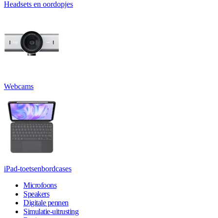
Headsets en oordopjes
Webcams
iPad-toetsenbordcases
Microfoons
Speakers
Digitale pennen
Simulatie-uitrusting