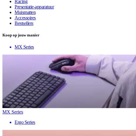
Racing
Presentatie-apparatuur
Muismatten
Accessoires
Bestsellers
Koop op jouw manier
MX Series
MX Series
Ergo Series