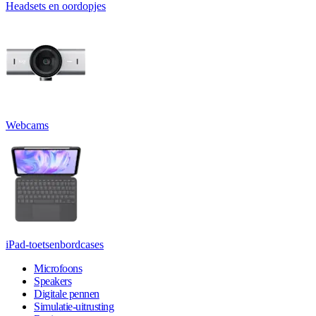
Headsets en oordopjes
Webcams
iPad-toetsenbordcases
Microfoons
Speakers
Digitale pennen
Simulatie-uitrusting