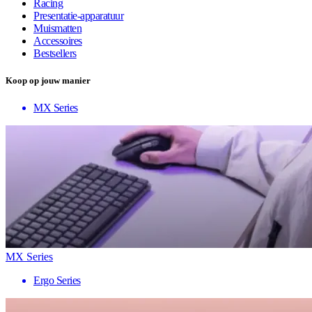
Racing
Presentatie-apparatuur
Muismatten
Accessoires
Bestsellers
Koop op jouw manier
MX Series
MX Series
Ergo Series