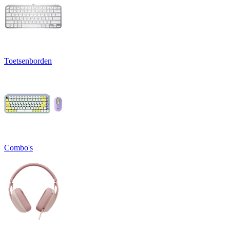
Toetsenborden
Combo's