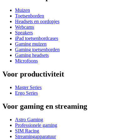
Muizen
Toetsenborden
Headsets en oordopjes
Webcams
Speakers
iPad toetsenbordcases
Gaming muizen
Gaming toetsenborden
Gaming headsets
Microfoons
Voor productiviteit
Master Series
Ergo Series
Voor gaming en streaming
Astro Gaming
Professionele gaming
SIM Racing
Streamingapparatuur