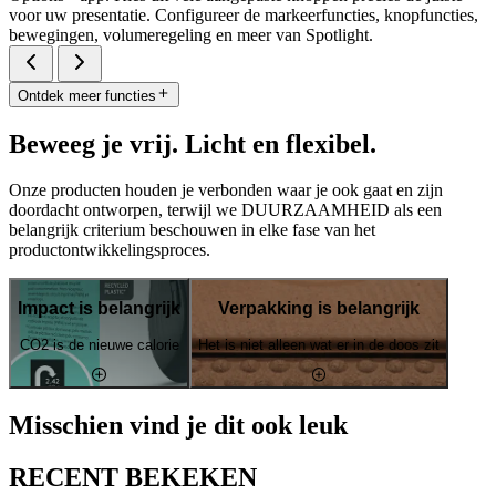
voor uw presentatie. Configureer de markeerfuncties, knopfuncties,
bewegingen, volumeregeling en meer van Spotlight.
Ontdek meer functies
Beweeg je vrij. Licht en flexibel.
Onze producten houden je verbonden waar je ook gaat en zijn
doordacht ontworpen, terwijl we DUURZAAMHEID als een
belangrijk criterium beschouwen in elke fase van het
productontwikkelingsproces.
Impact is belangrijk
Verpakking is belangrijk
CO2 is de nieuwe calorie
Het is niet alleen wat er in de doos zit
Misschien vind je dit ook leuk
RECENT BEKEKEN