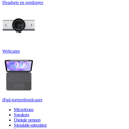
Headsets en oordopjes
Webcams
iPad-toetsenbordcases
Microfoons
Speakers
Digitale pennen
Simulatie-uitrusting