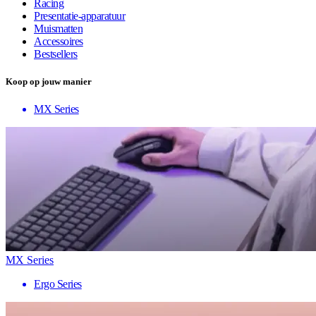
Racing
Presentatie-apparatuur
Muismatten
Accessoires
Bestsellers
Koop op jouw manier
MX Series
MX Series
Ergo Series