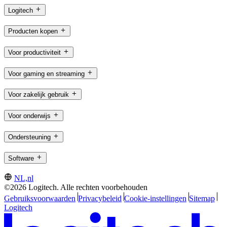
Logitech
Producten kopen
Voor productiviteit
Voor gaming en streaming
Voor zakelijk gebruik
Voor onderwijs
Ondersteuning
Software
NL,nl
©2026 Logitech. Alle rechten voorbehouden
Gebruiksvoorwaarden
Privacybeleid
Cookie-instellingen
Sitemap
Logitech