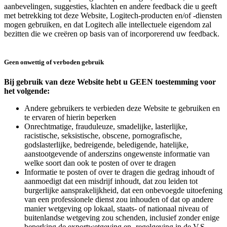
aanbevelingen, suggesties, klachten en andere feedback die u geeft
met betrekking tot deze Website, Logitech-producten en/of -diensten
mogen gebruiken, en dat Logitech alle intellectuele eigendom zal
bezitten die we creëren op basis van of incorporerend uw feedback.
Geen onwettig of verboden gebruik
Bij gebruik van deze Website hebt u GEEN toestemming voor
het volgende:
Andere gebruikers te verbieden deze Website te gebruiken en
te ervaren of hierin beperken
Onrechtmatige, frauduleuze, smadelijke, lasterlijke,
racistische, seksistische, obscene, pornografische,
godslasterlijke, bedreigende, beledigende, hatelijke,
aanstootgevende of anderszins ongewenste informatie van
welke soort dan ook te posten of over te dragen
Informatie te posten of over te dragen die gedrag inhoudt of
aanmoedigt dat een misdrijf inhoudt, dat zou leiden tot
burgerlijke aansprakelijkheid, dat een onbevoegde uitoefening
van een professionele dienst zou inhouden of dat op andere
manier wetgeving op lokaal, staats- of nationaal niveau of
buitenlandse wetgeving zou schenden, inclusief zonder enige
beperking de exportwetgeving en -regelgeving in de V.S.