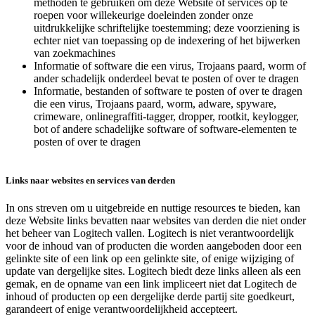
methoden te gebruiken om deze Website of services op te
roepen voor willekeurige doeleinden zonder onze
uitdrukkelijke schriftelijke toestemming; deze voorziening is
echter niet van toepassing op de indexering of het bijwerken
van zoekmachines
Informatie of software die een virus, Trojaans paard, worm of
ander schadelijk onderdeel bevat te posten of over te dragen
Informatie, bestanden of software te posten of over te dragen
die een virus, Trojaans paard, worm, adware, spyware,
crimeware, onlinegraffiti-tagger, dropper, rootkit, keylogger,
bot of andere schadelijke software of software-elementen te
posten of over te dragen
Links naar websites en services van derden
In ons streven om u uitgebreide en nuttige resources te bieden, kan
deze Website links bevatten naar websites van derden die niet onder
het beheer van Logitech vallen. Logitech is niet verantwoordelijk
voor de inhoud van of producten die worden aangeboden door een
gelinkte site of een link op een gelinkte site, of enige wijziging of
update van dergelijke sites. Logitech biedt deze links alleen als een
gemak, en de opname van een link impliceert niet dat Logitech de
inhoud of producten op een dergelijke derde partij site goedkeurt,
garandeert of enige verantwoordelijkheid accepteert.