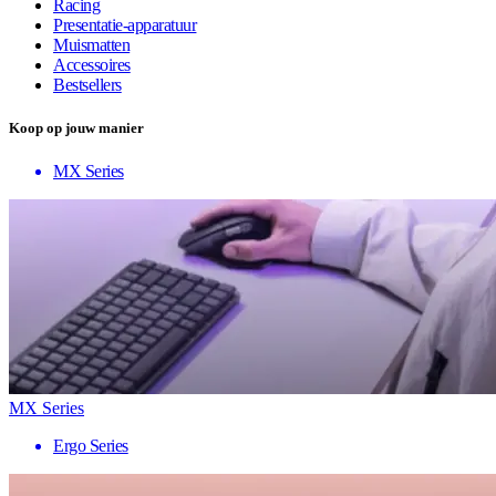
Racing
Presentatie-apparatuur
Muismatten
Accessoires
Bestsellers
Koop op jouw manier
MX Series
MX Series
Ergo Series