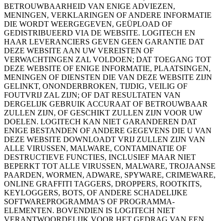
BETROUWBAARHEID VAN ENIGE ADVIEZEN,
MENINGEN, VERKLARINGEN OF ANDERE INFORMATIE
DIE WORDT WEERGEGEVEN, GEÜPLOAD OF
GEDISTRIBUEERD VIA DE WEBSITE. LOGITECH EN
HAAR LEVERANCIERS GEVEN GEEN GARANTIE DAT
DEZE WEBSITE AAN UW VEREISTEN OF
VERWACHTINGEN ZAL VOLDOEN; DAT TOEGANG TOT
DEZE WEBSITE OF ENIGE INFORMATIE, PLAATSINGEN,
MENINGEN OF DIENSTEN DIE VAN DEZE WEBSITE ZIJN
GELINKT, ONONDERBROKEN, TIJDIG, VEILIG OF
FOUTVRIJ ZAL ZIJN; OF DAT RESULTATEN VAN
DERGELIJK GEBRUIK ACCURAAT OF BETROUWBAAR
ZULLEN ZIJN, OF GESCHIKT ZULLEN ZIJN VOOR UW
DOELEN. LOGITECH KAN NIET GARANDEREN DAT
ENIGE BESTANDEN OF ANDERE GEGEVENS DIE U VAN
DEZE WEBSITE DOWNLOADT VRIJ ZULLEN ZIJN VAN
ALLE VIRUSSEN, MALWARE, CONTAMINATIE OF
DESTRUCTIEVE FUNCTIES, INCLUSIEF MAAR NIET
BEPERKT TOT ALLE VIRUSSEN, MALWARE, TROJAANSE
PAARDEN, WORMEN, ADWARE, SPYWARE, CRIMEWARE,
ONLINE GRAFFITI TAGGERS, DROPPERS, ROOTKITS,
KEYLOGGERS, BOTS, OF ANDERE SCHADELIJKE
SOFTWAREPROGRAMMA'S OF PROGRAMMA-
ELEMENTEN. BOVENDIEN IS LOGITECH NIET
VERANTWOORDELIJK VOOR HET GEDRAG VAN EEN