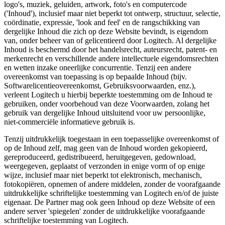
logo's, muziek, geluiden, artwork, foto's en computercode
('Inhoud'), inclusief maar niet beperkt tot ontwerp, structuur, selectie,
coördinatie, expressie, 'look and feel' en de rangschikking van
dergelijke Inhoud die zich op deze Website bevindt, is eigendom
van, onder beheer van of gelicentieerd door Logitech. Al dergelijke
Inhoud is beschermd door het handelsrecht, auteursrecht, patent- en
merkenrecht en verschillende andere intellectuele eigendomsrechten
en wetten inzake oneerlijke concurrentie. Tenzij een andere
overeenkomst van toepassing is op bepaalde Inhoud (bijv.
Softwarelicentieovereenkomst, Gebruiksvoorwaarden, enz.),
verleent Logitech u hierbij beperkte toestemming om de Inhoud te
gebruiken, onder voorbehoud van deze Voorwaarden, zolang het
gebruik van dergelijke Inhoud uitsluitend voor uw persoonlijke,
niet-commerciële informatieve gebruik is.
Tenzij uitdrukkelijk toegestaan in een toepasselijke overeenkomst of
op de Inhoud zelf, mag geen van de Inhoud worden gekopieerd,
gereproduceerd, gedistribueerd, heruitgegeven, gedownload,
weergegeven, geplaatst of verzonden in enige vorm of op enige
wijze, inclusief maar niet beperkt tot elektronisch, mechanisch,
fotokopiëren, opnemen of andere middelen, zonder de voorafgaande
uitdrukkelijke schriftelijke toestemming van Logitech en/of de juiste
eigenaar. De Partner mag ook geen Inhoud op deze Website of een
andere server 'spiegelen' zonder de uitdrukkelijke voorafgaande
schriftelijke toestemming van Logitech.