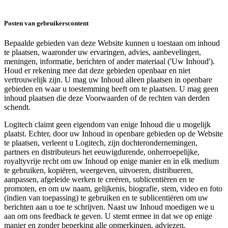
Posten van gebruikerscontent
Bepaalde gebieden van deze Website kunnen u toestaan om inhoud
te plaatsen, waaronder uw ervaringen, advies, aanbevelingen,
meningen, informatie, berichten of ander materiaal ('Uw Inhoud').
Houd er rekening mee dat deze gebieden openbaar en niet
vertrouwelijk zijn. U mag uw Inhoud alleen plaatsen in openbare
gebieden en waar u toestemming heeft om te plaatsen. U mag geen
inhoud plaatsen die deze Voorwaarden of de rechten van derden
schendt.
Logitech claimt geen eigendom van enige Inhoud die u mogelijk
plaatst. Echter, door uw Inhoud in openbare gebieden op de Website
te plaatsen, verleent u Logitech, zijn dochterondernemingen,
partners en distributeurs het eeuwigdurende, onherroepelijke,
royaltyvrije recht om uw Inhoud op enige manier en in elk medium
te gebruiken, kopiëren, weergeven, uitvoeren, distribueren,
aanpassen, afgeleide werken te creëren, sublicentiëren en te
promoten, en om uw naam, gelijkenis, biografie, stem, video en foto
(indien van toepassing) te gebruiken en te sublicentiëren om uw
berichten aan u toe te schrijven. Naast uw Inhoud moedigen we u
aan om ons feedback te geven. U stemt ermee in dat we op enige
manier en zonder beperking alle opmerkingen, adviezen,