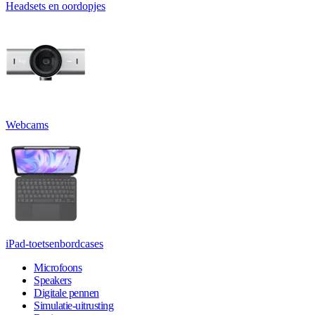
Headsets en oordopjes
Webcams
iPad-toetsenbordcases
Microfoons
Speakers
Digitale pennen
Simulatie-uitrusting