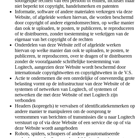
soortgelijke rechten van een persoon of entiteit, inclusief maar
niet beperkt tot copyright, handelsmerken en patenten
Informatie, software of andere materialen verkregen via deze
Website, of afgeleide werken hiervan, die worden beschermd
door copyright of andere eigendomsrechten, op welke manier
dan ook te uploaden, te posten, te publiceren, te reproduceren
of te distribueren, zonder toestemming te verkrijgen van de
eigenaar van het copyright of de rechten
Onderdelen van deze Website zelf of afgeleide werken
hiervan op welke manier dan ook te uploaden, te posten, te
publiceren, te reproduceren, over te dragen of te distribueren
zonder de voorafgaande schriftelijke toestemming van
Logitech, aangezien deze Website wordt beschermd door
internationale copyrightwetten en copyrightwetten in de V.S.
Actie te ondernemen die een onredelijke of onevenredig grote
belasting vormt op de infrastructuur van deze Website of de
systemen of netwerken van Logitech, of systemen of
netwerken die met deze Website of met Logitech zijn
verbonden
Headers (kopregels) te vervalsen of identificatiekenmerken op
andere manier te manipuleren om de oorsprong te
vermommen van berichten of transmissies die u naar Logitech
verstuurt op of via deze Website of een service die op of via
deze Website wordt aangeboden
Robots, spiders, schrapers of andere geautomatiseerde