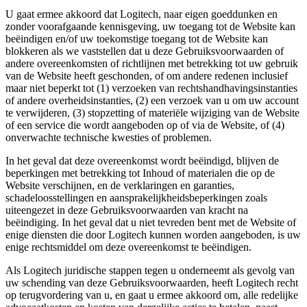
U gaat ermee akkoord dat Logitech, naar eigen goeddunken en
zonder voorafgaande kennisgeving, uw toegang tot de Website kan
beëindigen en/of uw toekomstige toegang tot de Website kan
blokkeren als we vaststellen dat u deze Gebruiksvoorwaarden of
andere overeenkomsten of richtlijnen met betrekking tot uw gebruik
van de Website heeft geschonden, of om andere redenen inclusief
maar niet beperkt tot (1) verzoeken van rechtshandhavingsinstanties
of andere overheidsinstanties, (2) een verzoek van u om uw account
te verwijderen, (3) stopzetting of materiële wijziging van de Website
of een service die wordt aangeboden op of via de Website, of (4)
onverwachte technische kwesties of problemen.
In het geval dat deze overeenkomst wordt beëindigd, blijven de
beperkingen met betrekking tot Inhoud of materialen die op de
Website verschijnen, en de verklaringen en garanties,
schadeloosstellingen en aansprakelijkheidsbeperkingen zoals
uiteengezet in deze Gebruiksvoorwaarden van kracht na
beëindiging. In het geval dat u niet tevreden bent met de Website of
enige diensten die door Logitech kunnen worden aangeboden, is uw
enige rechtsmiddel om deze overeenkomst te beëindigen.
Als Logitech juridische stappen tegen u onderneemt als gevolg van
uw schending van deze Gebruiksvoorwaarden, heeft Logitech recht
op terugvordering van u, en gaat u ermee akkoord om, alle redelijke