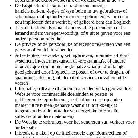
De Logitech- of Logi-namen, -domeinnamen, -
handelsmerken, -logo's of -symbolen in uw gebruikers- of
schermnaam of op andere manier te gebruiken, waarmee u
zou impliceren dat u werkt bij of gelieerd bent aan Logitech
U voor te doen als iemand anders of te pretenderen dat u
iemand anders vertegenwoordigt, of u uit te geven voor een
andere persoon of entiteit
De privacy of de persoonlijke of eigendomsrechten van een
persoon of entiteit te schenden
Advertenties, verzoeken, kettingbrieven, piramide- of Ponzi-
systemen, investeringskansen of -programma's, of andere
ongevraagde communicatie (behalve waar jeitdrukkelijk
goedgekeurd door Logitech) te posten of over te dragen, of
spamming, phishing, of 'denial of service'-aanvallen uit te
voeren
Informatie, software of andere materialen verkregen via deze
Website voor commerciële doeleinden te posten, te
publiceren, te reproduceren, te distribueren of op andere
manier uit te buiten (behalve waar dit uitdrukkelijk is
toegestaan door de provider van dergelijke informatie,
software of andere materialen)
De Website te gebruiken voor het genereren van verkeer voor
andere sites
Inbreuk te maken op de intellectuele eigendomsrechten of