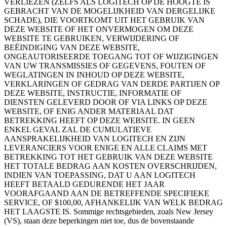
VERLIEZEN (ZELFS ALS LOGITECH OP DE HOOGTE IS
GEBRACHT VAN DE MOGELIJKHEID VAN DERGELIJKE
SCHADE), DIE VOORTKOMT UIT HET GEBRUIK VAN
DEZE WEBSITE OF HET ONVERMOGEN OM DEZE
WEBSITE TE GEBRUIKEN, VERWIJDERING OF
BEËINDIGING VAN DEZE WEBSITE,
ONGEAUTORISEERDE TOEGANG TOT OF WIJZIGINGEN
VAN UW TRANSMISSIES OF GEGEVENS, FOUTEN OF
WEGLATINGEN IN INHOUD OP DEZE WEBSITE,
VERKLARINGEN OF GEDRAG VAN DERDE PARTIJEN OP
DEZE WEBSITE, INSTRUCTIE, INFORMATIE OF
DIENSTEN GELEVERD DOOR OF VIA LINKS OP DEZE
WEBSITE, OF ENIG ANDER MATERIAAL DAT
BETREKKING HEEFT OP DEZE WEBSITE. IN GEEN
ENKEL GEVAL ZAL DE CUMULATIEVE
AANSPRAKELIJKHEID VAN LOGITECH EN ZIJN
LEVERANCIERS VOOR ENIGE EN ALLE CLAIMS MET
BETREKKING TOT HET GEBRUIK VAN DEZE WEBSITE
HET TOTALE BEDRAG AAN KOSTEN OVERSCHRIJDEN,
INDIEN VAN TOEPASSING, DAT U AAN LOGITECH
HEEFT BETAALD GEDURENDE HET JAAR
VOORAFGAAND AAN DE BETREFFENDE SPECIFIEKE
SERVICE, OF $100,00, AFHANKELIJK VAN WELK BEDRAG
HET LAAGSTE IS. Sommige rechtsgebieden, zoals New Jersey
(VS), staan deze beperkingen niet toe, dus de bovenstaande