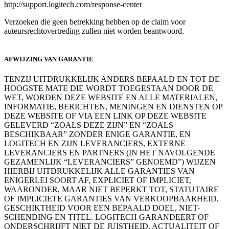
http://support.logitech.com/response-center
Verzoeken die geen betrekking hebben op de claim voor
auteursrechtovertreding zullen niet worden beantwoord.
AFWIJZING VAN GARANTIE
TENZIJ UITDRUKKELIJK ANDERS BEPAALD EN TOT DE
HOOGSTE MATE DIE WORDT TOEGESTAAN DOOR DE
WET, WORDEN DEZE WEBSITE EN ALLE MATERIALEN,
INFORMATIE, BERICHTEN, MENINGEN EN DIENSTEN OP
DEZE WEBSITE OF VIA EEN LINK OP DEZE WEBSITE
GELEVERD “ZOALS DEZE ZIJN” EN “ZOALS
BESCHIKBAAR” ZONDER ENIGE GARANTIE, EN
LOGITECH EN ZIJN LEVERANCIERS, EXTERNE
LEVERANCIERS EN PARTNERS (IN HET NAVOLGENDE
GEZAMENLIJK “LEVERANCIERS” GENOEMD”) WIJZEN
HIERBIJ UITDRUKKELIJK ALLE GARANTIES VAN
ENIGERLEI SOORT AF, EXPLICIET OF IMPLICIET,
WAARONDER, MAAR NIET BEPERKT TOT, STATUTAIRE
OF IMPLICIETE GARANTIES VAN VERKOOPBAARHEID,
GESCHIKTHEID VOOR EEN BEPAALD DOEL, NIET-
SCHENDING EN TITEL. LOGITECH GARANDEERT OF
ONDERSCHRIJFT NIET DE JUISTHEID, ACTUALITEIT OF