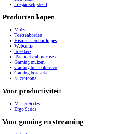
Toegankelijkheid
Producten kopen
Muizen
Toetsenborden
Headsets en oordopjes
Webcams
Speakers
iPad toetsenbordcases
Gaming muizen
Gaming toetsenborden
Gaming headsets
Microfoons
Voor productiviteit
Master Series
Ergo Series
Voor gaming en streaming