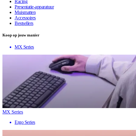
Racing
Presentatie-apparatuur
Muismatten
Accessoires
Bestsellers
Koop op jouw manier
MX Series
MX Series
Ergo Series