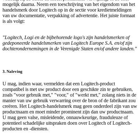
mogelijk daarna. Neem een toeschrijving van het eigendom van het
handelsmerk door Logitech op in de sectie voor kredietmeldingen
van uw documentatie, verpakking of advertentie. Het juiste formaat
is als volgt:
"Logitech, Logi en de bijbehorende logo's zijn handelsmerken of
gedeponeerde handelsmerken van Logitech Europe S.A. en/of zijn
dochterondernemingen in de Verenigde Staten en/of andere landen."
3. Naleving
U mag, indien waar, vermelden dat een Logitech-product
compatibel is met uw product door een geschikte zin te gebruiken,
zoals "voor gebruik met," "voor," of "werkt met," zolang niets in de
manier van uw gebruik verwarring over de bron of de fabrikant zou
creëren. Het Logitech-handelsmerk mag geen onderdeel zijn van uw
productnaam en moet minder prominent zijn dan uw productnaam.
U mag geen valse, misleidende, onnauwkeurige, frauduleuze of
potentieel schadelijke uitspraken doen over Logitech of Logitech-
producten en -diensten.