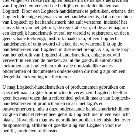
Het volgen van deze richtlijnen beschermt de handelsmerkrechten
van Logitech en versterkt de bedrijfs- en merkidentiteiten van
Logitech. Door een Logitech-handelsmerk te gebruiken, erkent u dat
Logitech de enige eigenaar van het handelsmerk is, dat u de rechten
van Logitech op het handelsmerk niet zult verstoren, inclusief het
aanvechten van het gebruik, de registratie van, of de aanvraag om
een dergelijk handelsmerk overal ter wereld te registreren, en dat u
geen schade toebrengt, misbruik maakt van, of een Logitech-
handelsmerk of enig woord of teken dat verwarrend lijkt op de
handelsmerken van Logitech in diskrediet brengt. Als u, in de loop
van het gebruik van Logitech-handelsmerken, enige goodwill
verwerft in een van de merken, zal al die goodwill automatisch
toekomen aan Logitech en zult u alle noodzakelijke acties
ondernemen of documenten ondertekenen die nodig zijn om een
dergelijke toekenning te effectueren.
U mag Logitech-handelsmerken of productnamen gebruiken om
specifiek naar Logitech-producten te verwijzen. Logitech heeft er
geen bezwaar tegen dat u referentieel gebruik maakt van Logitech-
handelsmerken of productnamen (maar niet logo's en
ontwerpmerken), mits u onze onderstaande handelsmerkrichtlijnen
volgt en mits het referentieel gebruik Logitech niet in een vals licht
plaatst. Bovendien mag uw gebruik het publiek niet misleiden over
de sponsoring, affiliatie of goedkeuring van Logitech voor uw
bedrijf, producten of diensten.