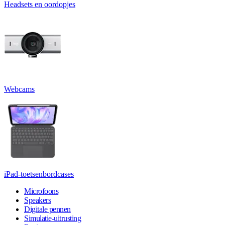
Headsets en oordopjes
Webcams
iPad-toetsenbordcases
Microfoons
Speakers
Digitale pennen
Simulatie-uitrusting