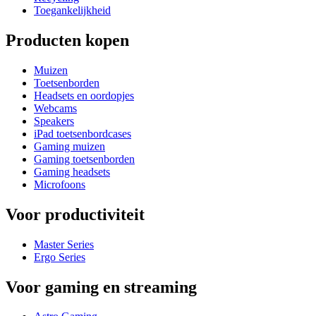
Toegankelijkheid
Producten kopen
Muizen
Toetsenborden
Headsets en oordopjes
Webcams
Speakers
iPad toetsenbordcases
Gaming muizen
Gaming toetsenborden
Gaming headsets
Microfoons
Voor productiviteit
Master Series
Ergo Series
Voor gaming en streaming