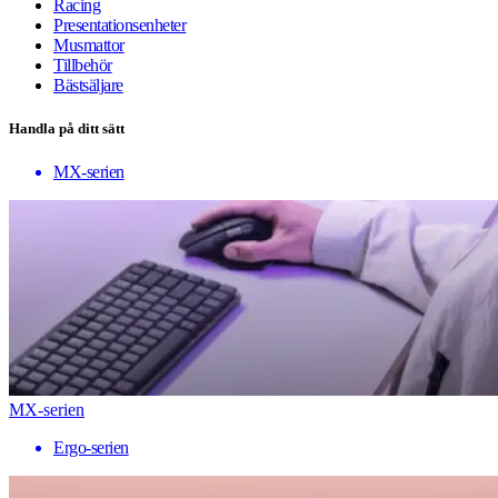
Racing
Presentationsenheter
Musmattor
Tillbehör
Bästsäljare
Handla på ditt sätt
MX-serien
MX-serien
Ergo-serien