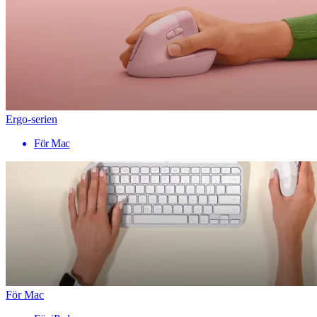
Ergo-serien
För Mac
För Mac