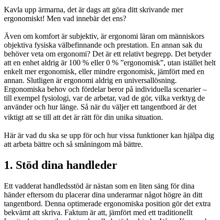
Kavla upp ärmarna, det är dags att göra ditt skrivande mer
ergonomiskt! Men vad innebär det ens?
Även om komfort är subjektiv, är ergonomi läran om människors
objektiva fysiska välbefinnande och prestation. En annan sak du
behöver veta om ergonomi? Det är ett relativt begrepp. Det betyder
att en enhet aldrig är 100 % eller 0 % ”ergonomisk”, utan istället helt
enkelt mer ergonomisk, eller mindre ergonomisk, jämfört med en
annan. Slutligen är ergonomi aldrig en universallösning.
Ergonomiska behov och fördelar beror på individuella scenarier –
till exempel fysiologi, var de arbetar, vad de gör, vilka verktyg de
använder och hur länge. Så när du väljer ett tangentbord är det
viktigt att se till att det är rätt för din unika situation.
Här är vad du ska se upp för och hur vissa funktioner kan hjälpa dig
att arbeta bättre och så småningom må bättre.
1. Stöd dina handleder
Ett vadderat handledsstöd är nästan som en liten säng för dina
händer eftersom du placerar dina underarmar något högre än ditt
tangentbord. Denna optimerade ergonomiska position gör det extra
bekvämt att skriva. Faktum är att, jämfört med ett traditionellt