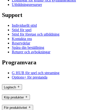
Lösningar för grund- och gymnasieskolor
Utbildningsresurser
Support
Individuellt stöd
Stöd för spel
Stöd för företag och utbildning
Kontakta oss
Reservdelar
Spåra din beställning
Returer och avbokningar
Programvara
G HUB för spel och streaming
Options+ för prestanda
Logitech
Köp produkter
För produktivitet