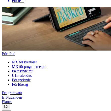
För iPad
För iPad
MX för kreatörer
MX för programmerare
På resande fot
Ultimate Ears
För spelande
För företag
Programvara
Erbjudanden
Planet