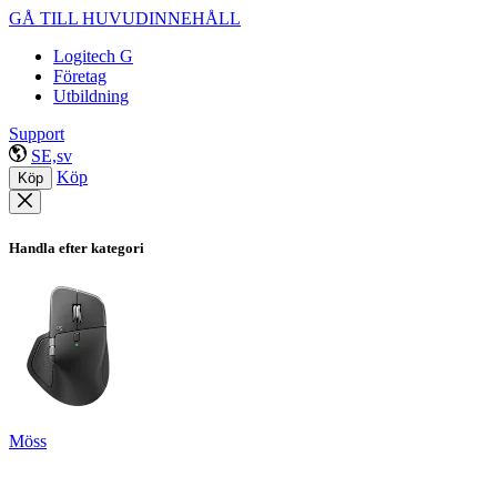
GÅ TILL HUVUDINNEHÅLL
Logitech G
Företag
Utbildning
Support
SE,sv
Köp
Köp
Handla efter kategori
Möss