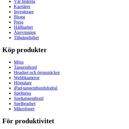
Vår historia
Karriärer
Investerare
Blogg
Press
Hållbarhet
Återvinning
Tillgänglighet
Köp produkter
Möss
Tangentbord
Headset och öronsnäckor
Webbkameror
Högtalare
iPad-tangentbordsfodral
Spelmöss
Speltangentbord
Spelheadset
Mikrofoner
För produktivitet