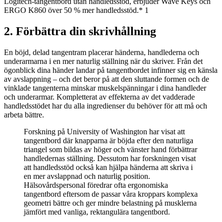
Logitech-tangentbord utan handledsstöd, erbjuder Wave Keys och
ERGO K860 över 50 % mer handledsstöd.* 1
2. Förbättra din skrivhållning
En böjd, delad tangentram placerar händerna, handlederna och
underarmarna i en mer naturlig ställning när du skriver. Från det
ögonblick dina händer landar på tangentbordet infinner sig en känsla
av avslappning – och det beror på att den sluttande formen och de
vinklade tangenterna minskar muskelspänningar i dina handleder
och underarmar. Kompletterat av effekterna av det vadderade
handledsstödet har du alla ingredienser du behöver för att må och
arbeta bättre.
Forskning på University of Washington har visat att
tangentbord där knapparna är böjda efter den naturliga
triangel som bildas av höger och vänster hand förbättrar
handledernas ställning. Dessutom har forskningen visat
att handledsstöd också kan hjälpa händerna att skriva i
en mer avslappnad och naturlig position.
Hälsovårdspersonal föredrar ofta ergonomiska
tangentbord eftersom de passar våra kroppars komplexa
geometri bättre och ger mindre belastning på musklerna
jämfört med vanliga, rektangulära tangentbord.