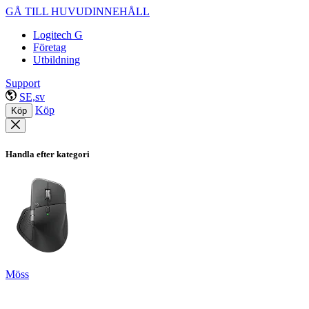
GÅ TILL HUVUDINNEHÅLL
Logitech G
Företag
Utbildning
Support
SE,sv
Köp
Köp
Handla efter kategori
Möss