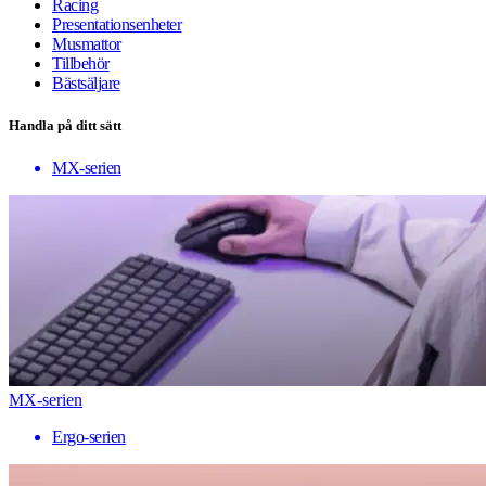
Racing
Presentationsenheter
Musmattor
Tillbehör
Bästsäljare
Handla på ditt sätt
MX-serien
MX-serien
Ergo-serien