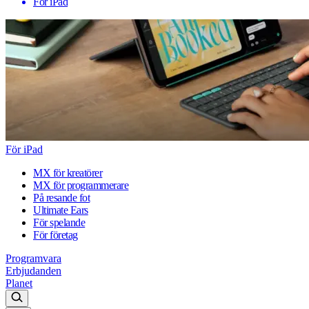
För iPad
För iPad
MX för kreatörer
MX för programmerare
På resande fot
Ultimate Ears
För spelande
För företag
Programvara
Erbjudanden
Planet