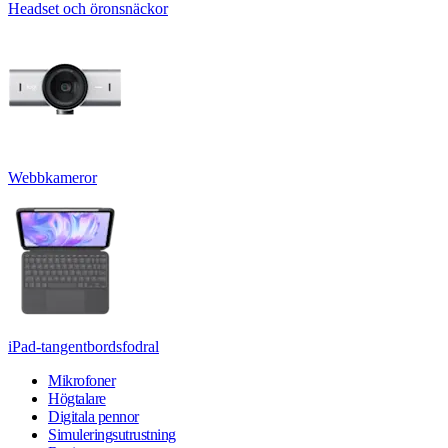
Headset och öronsnäckor
Webbkameror
iPad-tangentbordsfodral
Mikrofoner
Högtalare
Digitala pennor
Simuleringsutrustning