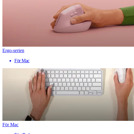
Ergo-serien
För Mac
För Mac