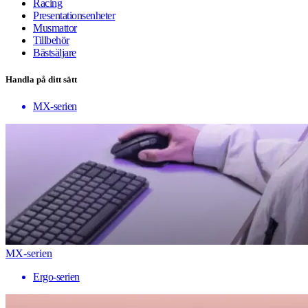
Racing
Presentationsenheter
Musmattor
Tillbehör
Bästsäljare
Handla på ditt sätt
MX-serien
MX-serien
Ergo-serien