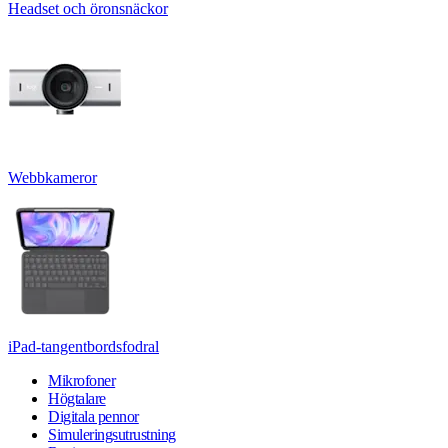
Headset och öronsnäckor
Webbkameror
iPad-tangentbordsfodral
Mikrofoner
Högtalare
Digitala pennor
Simuleringsutrustning