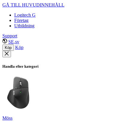
GÅ TILL HUVUDINNEHÅLL
Logitech G
Företag
Utbildning
Support
SE,sv
Köp
Köp
Handla efter kategori
Möss