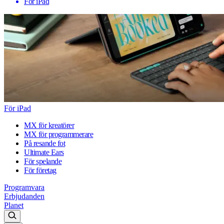
För iPad
För iPad
MX för kreatörer
MX för programmerare
På resande fot
Ultimate Ears
För spelande
För företag
Programvara
Erbjudanden
Planet