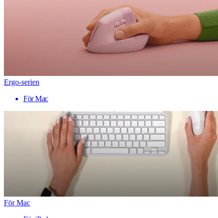
Ergo-serien
För Mac
För Mac