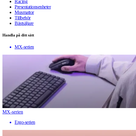
Racing
Presentationsenheter
Musmattor
Tillbehör
Bästsäljare
Handla på ditt sätt
MX-serien
MX-serien
Ergo-serien