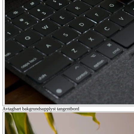
Avtagbart bakgrundsupplyst tangentbord