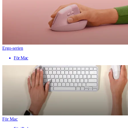
Ergo-serien
För Mac
För Mac