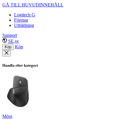
GÅ TILL HUVUDINNEHÅLL
Logitech G
Företag
Utbildning
Support
SE,sv
Köp
Köp
Handla efter kategori
Möss