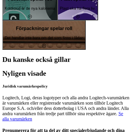
Koldioxid är de nya kalorierna
Plast ska ha flera liv.
Förpackningar spelar roll
Det handlar inte bara om det som finns i lådan
Du kanske också gillar
Nyligen visade
Juridisk varumärkespolicy
Logitech, Logi, deras logotyper och alla andra Logitech-varumärken
är varumärken eller registrerade varumärken som tillhör Logitech
Europe S.A. och/eller dess dotterbolag i USA och andra länder. Alla
andra varumärken från tredje part tillhör sina respektive ägare.
Se
alla varumärken
Prenumerera för att ta del av ditt specialerbjudande och dina