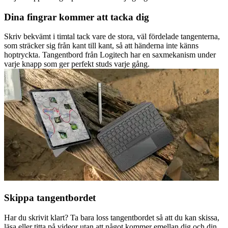
Dina fingrar kommer att tacka dig
Skriv bekvämt i timtal tack vare de stora, väl fördelade tangenterna,
som sträcker sig från kant till kant, så att händerna inte känns
hoptryckta. Tangentbord från Logitech har en saxmekanism under
varje knapp som ger perfekt studs varje gång.
Skippa tangentbordet
Har du skrivit klart? Ta bara loss tangentbordet så att du kan skissa,
läsa eller titta på videor utan att något kommer emellan dig och din