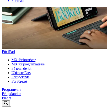
För iPad
För iPad
MX för kreatörer
MX för programmerare
På resande fot
Ultimate Ears
För spelande
För företag
Programvara
Erbjudanden
Planet