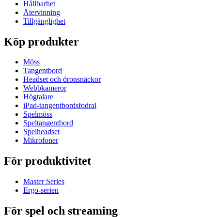
Hållbarhet
Återvinning
Tillgänglighet
Köp produkter
Möss
Tangentbord
Headset och öronsnäckor
Webbkameror
Högtalare
iPad-tangentbordsfodral
Spelmöss
Speltangentbord
Spelheadset
Mikrofoner
För produktivitet
Master Series
Ergo-serien
För spel och streaming