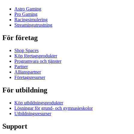
Astro Gaming
Pro Gaming
Racingsimulering
Streamingutrustning
För företag
Shop Spaces
Köp företagsprodukter
Programvara och tjänster
Partner
Allianspartner
Företagsresurser
För utbildning
Köp utbildningsprodukter
Lösningar för grund- och gymnasieskolor
Utbildningsresurser
Support