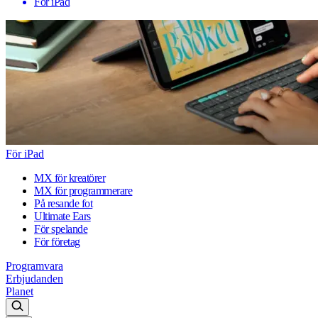
För iPad
För iPad
MX för kreatörer
MX för programmerare
På resande fot
Ultimate Ears
För spelande
För företag
Programvara
Erbjudanden
Planet