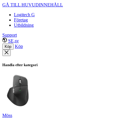
GÅ TILL HUVUDINNEHÅLL
Logitech G
Företag
Utbildning
Support
SE,sv
Köp
Köp
Handla efter kategori
Möss