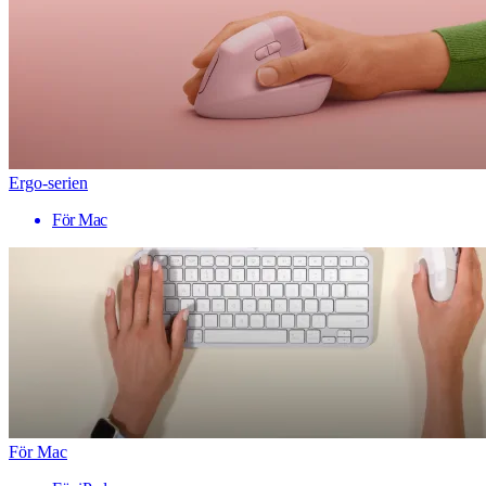
Ergo-serien
För Mac
För Mac