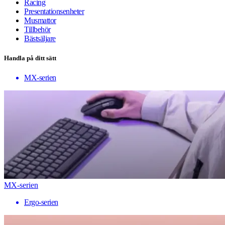
Racing
Presentationsenheter
Musmattor
Tillbehör
Bästsäljare
Handla på ditt sätt
MX-serien
MX-serien
Ergo-serien