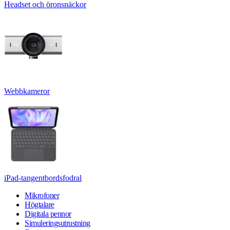
Headset och öronsnäckor
Webbkameror
iPad-tangentbordsfodral
Mikrofoner
Högtalare
Digitala pennor
Simuleringsutrustning