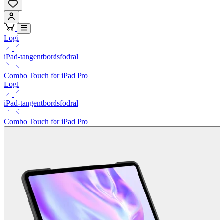
Logi
iPad-tangentbordsfodral
Combo Touch for iPad Pro
Logi
iPad-tangentbordsfodral
Combo Touch for iPad Pro