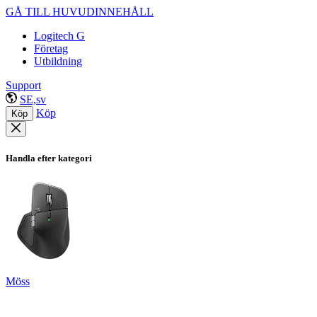
GÅ TILL HUVUDINNEHÅLL
Logitech G
Företag
Utbildning
Support
SE,sv
Köp
Köp
Handla efter kategori
Möss