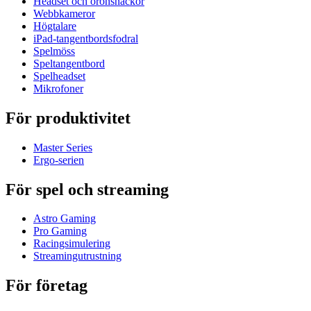
Headset och öronsnäckor
Webbkameror
Högtalare
iPad-tangentbordsfodral
Spelmöss
Speltangentbord
Spelheadset
Mikrofoner
För produktivitet
Master Series
Ergo-serien
För spel och streaming
Astro Gaming
Pro Gaming
Racingsimulering
Streamingutrustning
För företag