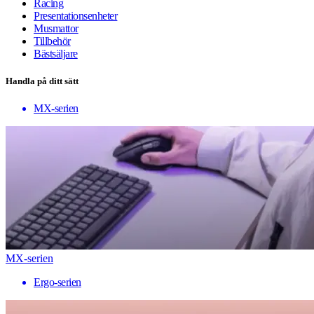
Racing
Presentationsenheter
Musmattor
Tillbehör
Bästsäljare
Handla på ditt sätt
MX-serien
MX-serien
Ergo-serien