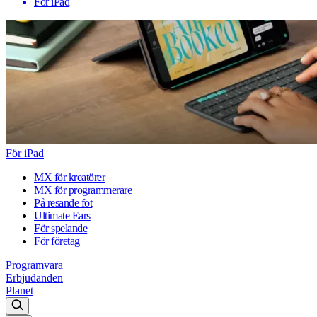
För iPad
För iPad
MX för kreatörer
MX för programmerare
På resande fot
Ultimate Ears
För spelande
För företag
Programvara
Erbjudanden
Planet