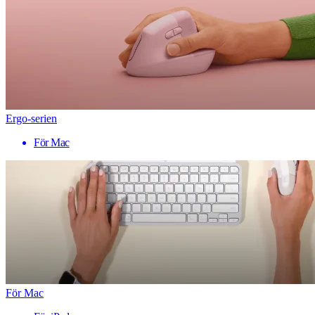
Ergo-serien
För Mac
För Mac