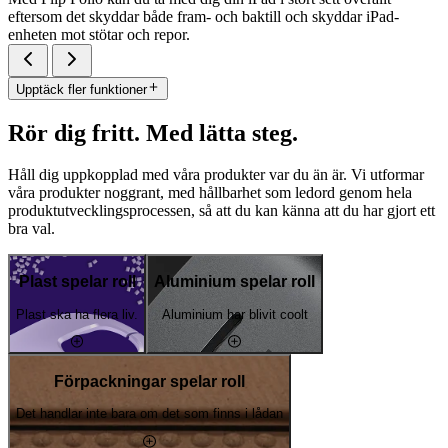
eftersom det skyddar både fram- och baktill och skyddar iPad-
enheten mot stötar och repor.
Upptäck fler funktioner
Rör dig fritt. Med lätta steg.
Håll dig uppkopplad med våra produkter var du än är. Vi utformar
våra produkter noggrant, med hållbarhet som ledord genom hela
produktutvecklingsprocessen, så att du kan känna att du har gjort ett
bra val.
Plast spelar roll
Aluminium spelar roll
Plast ska ha flera liv.
Aluminium har blivit coolt
Förpackningar spelar roll
Det handlar inte bara om det som finns i lådan