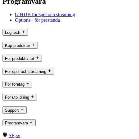
Programvara
G HUB för spel och streaming
Options+ för prestanda
Logitech
Köp produkter
För produktivitet
För spel och streaming
För företag
För utbildning
Support
Programvara
SE,sv