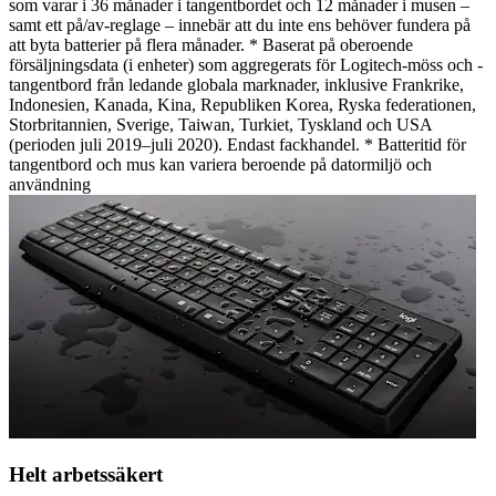
som varar i 36 månader i tangentbordet och 12 månader i musen –
samt ett på/av-reglage – innebär att du inte ens behöver fundera på
att byta batterier på flera månader. * Baserat på oberoende
försäljningsdata (i enheter) som aggregerats för Logitech-möss och -
tangentbord från ledande globala marknader, inklusive Frankrike,
Indonesien, Kanada, Kina, Republiken Korea, Ryska federationen,
Storbritannien, Sverige, Taiwan, Turkiet, Tyskland och USA
(perioden juli 2019–juli 2020). Endast fackhandel. * Batteritid för
tangentbord och mus kan variera beroende på datormiljö och
användning
Helt arbetssäkert