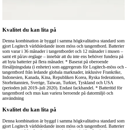
Kvalitet du kan lita på
Denna kombination är byggd i samma högkvalitativa standard som
gjort Logitech världsledande inom möss och tangentbord. Batterier
som varar i 36 månader i tangentbordet och 12 månader i musen –
samt ett på/av-reglage – innebär att du inte ens behöver fundera på
att byta batterier på flera månader. * Baserat på oberoende
försäljningsdata (i enheter) som aggregerats för Logitech-möss och -
tangentbord från ledande globala marknader, inklusive Frankrike,
Indonesien, Kanada, Kina, Republiken Korea, Ryska federationen,
Storbritannien, Sverige, Taiwan, Turkiet, Tyskland och USA
(perioden juli 2019–juli 2020). Endast fackhandel. * Batteritid för
tangentbord och mus kan variera beroende på datormiljö och
användning
Kvalitet du kan lita på
Denna kombination är byggd i samma högkvalitativa standard som
gjort Logitech världsledande inom möss och tangentbord. Batterier