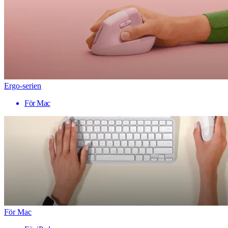
Ergo-serien
För Mac
För Mac