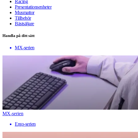
Racing
Presentationsenheter
Musmattor
Tillbehör
Bästsäljare
Handla på ditt sätt
MX-serien
MX-serien
Ergo-serien