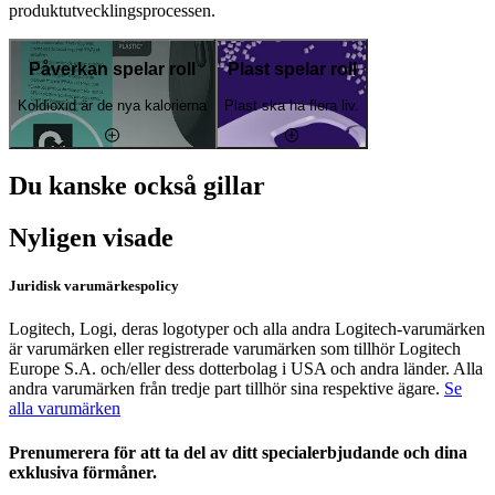
produktutvecklingsprocessen.
Påverkan spelar roll
Plast spelar roll
Koldioxid är de nya kalorierna
Plast ska ha flera liv.
Du kanske också gillar
Nyligen visade
Juridisk varumärkespolicy
Logitech, Logi, deras logotyper och alla andra Logitech-varumärken
är varumärken eller registrerade varumärken som tillhör Logitech
Europe S.A. och/eller dess dotterbolag i USA och andra länder. Alla
andra varumärken från tredje part tillhör sina respektive ägare.
Se
alla varumärken
Prenumerera för att ta del av ditt specialerbjudande och dina
exklusiva förmåner.