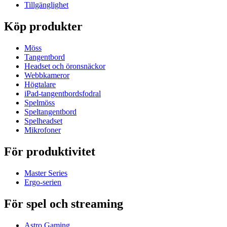
Tillgänglighet
Köp produkter
Möss
Tangentbord
Headset och öronsnäckor
Webbkameror
Högtalare
iPad-tangentbordsfodral
Spelmöss
Speltangentbord
Spelheadset
Mikrofoner
För produktivitet
Master Series
Ergo-serien
För spel och streaming
Astro Gaming