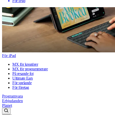
För iPad
För iPad
MX för kreatörer
MX för programmerare
På resande fot
Ultimate Ears
För spelande
För företag
Programvara
Erbjudanden
Planet