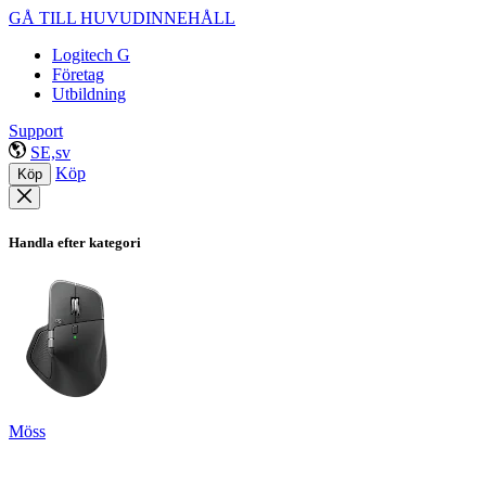
GÅ TILL HUVUDINNEHÅLL
Logitech G
Företag
Utbildning
Support
SE,sv
Köp
Köp
Handla efter kategori
Möss