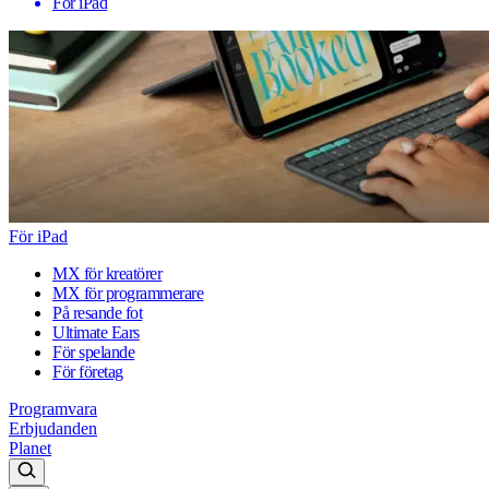
För iPad
För iPad
MX för kreatörer
MX för programmerare
På resande fot
Ultimate Ears
För spelande
För företag
Programvara
Erbjudanden
Planet