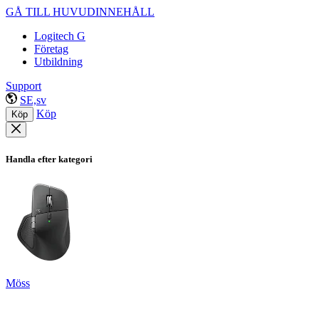
GÅ TILL HUVUDINNEHÅLL
Logitech G
Företag
Utbildning
Support
SE,sv
Köp
Köp
Handla efter kategori
Möss