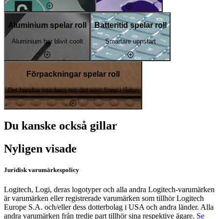
Aluminium spelar roll
Batteritid spelar roll
Aluminium har blivit coolt
Smartare uppstart
Förpackningar spelar roll
Det handlar inte bara om det som finns i lådan
Du kanske också gillar
Nyligen visade
Juridisk varumärkespolicy
Logitech, Logi, deras logotyper och alla andra Logitech-varumärken
är varumärken eller registrerade varumärken som tillhör Logitech
Europe S.A. och/eller dess dotterbolag i USA och andra länder. Alla
andra varumärken från tredje part tillhör sina respektive ägare.
Se