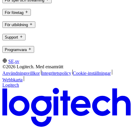
För spel och streaming
För företag
För utbildning
Support
Programvara
SE,sv
©2026 Logitech. Med ensamrätt
Användningsvillkor
Integritetspolicy
Cookie-inställningar
Webbkarta
Logitech