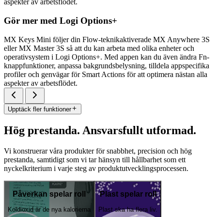
aspekter av arbetsflödet.
Gör mer med Logi Options+
MX Keys Mini följer din Flow-teknikaktiverade MX Anywhere 3S
eller MX Master 3S så att du kan arbeta med olika enheter och
operativsystem i Logi Options+. Med appen kan du även ändra Fn-
knappfunktioner, anpassa bakgrundsbelysning, tilldela appspecifika
profiler och genvägar för Smart Actions för att optimera nästan alla
aspekter av arbetsflödet.
Upptäck fler funktioner
Hög prestanda. Ansvarsfullt utformad.
Vi konstruerar våra produkter för snabbhet, precision och hög
prestanda, samtidigt som vi tar hänsyn till hållbarhet som ett
nyckelkriterium i varje steg av produktutvecklingsprocessen.
Påverkan spelar roll
Plast spelar roll
Koldioxid är de nya kalorierna
Plast ska ha flera liv.