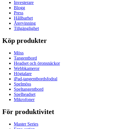
Investerare
Blogg
Press
Hållbarhet
Återvinning
Tillgänglighet
Köp produkter
Möss
Tangentbord
Headset och öronsnäckor
Webbkameror
Högtalare
iPad-tangentbordsfodral
Spelmöss
Speltangentbord
Spelheadset
Mikrofoner
För produktivitet
Master Series