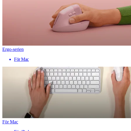
Ergo-serien
För Mac
För Mac