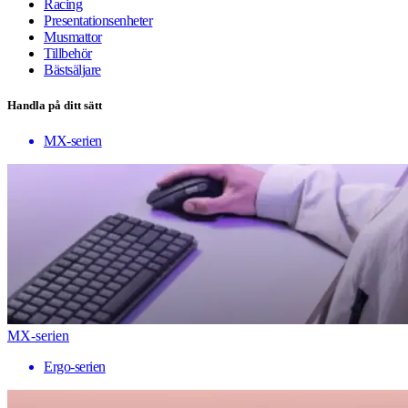
Racing
Presentationsenheter
Musmattor
Tillbehör
Bästsäljare
Handla på ditt sätt
MX-serien
MX-serien
Ergo-serien